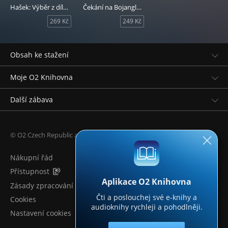
Hašek: Výběr z díla světově proslulého spisovatele
Čekání na Bojanglese
269 Kč
249 Kč
Obsah ke stažení
Moje O2 Knihovna
Další zábava
© O2 Czech Republic a.s.
Nákupní řád
Přístupnost
Aplikace O2 Knihovna
Zásady zpracování osobních údajů
Čti a poslouchej své e-knihy a
Cookies
audioknihy rychleji a pohodlněji.
Nastavení cookies