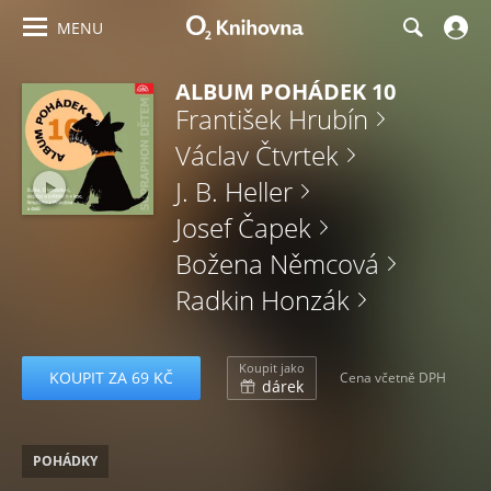
MENU
ALBUM POHÁDEK 10
František Hrubín
Václav Čtvrtek
J. B. Heller
Josef Čapek
Božena Němcová
Radkin Honzák
Koupit jako
KOUPIT ZA 69 KČ
Cena včetně DPH
dárek
POHÁDKY