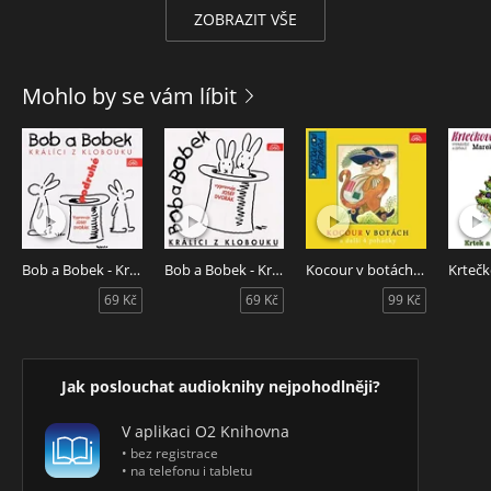
ZOBRAZIT VŠE
Mohlo by se vám líbit
Bob a Bobek - Králíci z klobouku podruhé
Bob a Bobek - Králíci z klobouku
Kocour v botách a další 4 pohádky
69 Kč
69 Kč
99 Kč
Jak poslouchat audioknihy nejpohodlněji?
V aplikaci O2 Knihovna
• bez registrace
• na telefonu i tabletu