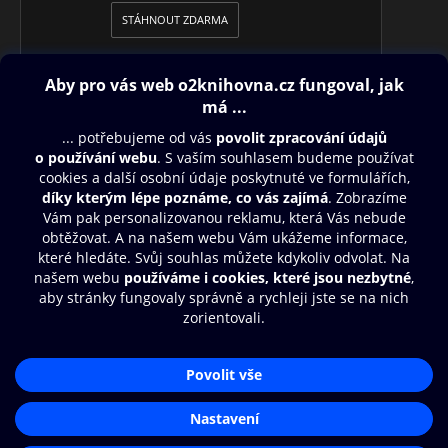
STÁHNOUT ZDARMA
Obsah ke stažení
Moje O2 Knihovna
Další zábava
© O2 Czech Republic a.s.
Nákupní řád
Přístupnost
Aplikace O2 Knihovna
Zásady zpracování osobních údajů
Čti a poslouchej své e-knihy a
Cookies
audioknihy rychleji a pohodlněji.