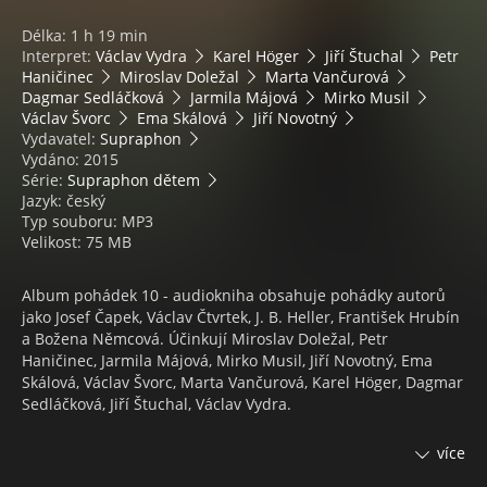
Délka: 1 h 19 min
Interpret:
Václav Vydra
Karel Höger
Jiří Štuchal
Petr
Haničinec
Miroslav Doležal
Marta Vančurová
Dagmar Sedláčková
Jarmila Májová
Mirko Musil
Václav Švorc
Ema Skálová
Jiří Novotný
Vydavatel:
Supraphon
Vydáno: 2015
Série:
Supraphon dětem
Jazyk: český
Typ souboru: MP3
Velikost: 75 MB
Album pohádek 10 - audiokniha obsahuje pohádky autorů
jako Josef Čapek, Václav Čtvrtek, J. B. Heller, František Hrubín
a Božena Němcová. Účinkují Miroslav Doležal, Petr
Haničinec, Jarmila Májová, Mirko Musil, Jiří Novotný, Ema
Skálová, Václav Švorc, Marta Vančurová, Karel Höger, Dagmar
Sedláčková, Jiří Štuchal, Václav Vydra.
Pro desátý díl miniserie Album pohádek "Supraphon dětem"
více
jsme připravili výběr známých i méně známých pohádek