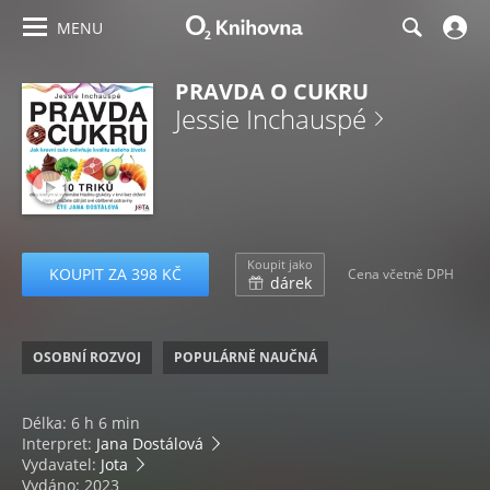
MENU
PRAVDA O CUKRU
Jessie Inchauspé
Koupit jako
KOUPIT ZA 398 KČ
Cena včetně DPH
dárek
OSOBNÍ ROZVOJ
POPULÁRNĚ NAUČNÁ
Délka: 6 h 6 min
Interpret:
Jana Dostálová
Vydavatel:
Jota
Vydáno: 2023