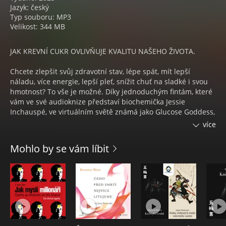
Jazyk: český
Typ souboru: MP3
Velikost: 344 MB
JAK KREVNÍ CUKR OVLIVŇUJE KVALITU NAŠEHO ŽIVOTA.
Chcete zlepšit svůj zdravotní stav, lépe spát, mít lepší
náladu, více energie, lepší pleť, snížit chuť na sladké i svou
hmotnost? To vše je možné. Díky jednoduchým fintám, které
vám ve své audioknize představí biochemička Jessie
Inchauspé, ve virtuálním světě známá jako Glucose Goddess,
zpomalíte stárnutí organismu, ale přitom se nebudete
více
muset vzdát svých oblíbených jídel, jež vám dělají radost.
Jessie vychází z ověřených vědeckých poznatků i ze svého
Mohlo by se vám líbit
výzkumu. Díky jejím trikům se naučíte kontrolovat hladinu
krevního cukru, což bude mít kladný dopad na vaše zdraví a
náladu.
Glukóza neboli krevní cukr je malá molekula v těle, která
výrazně ovlivňuje naše zdraví. Když jíme potraviny bohaté
na škrob a cukr, uvolňuje se do krve. Devadesát procent z
nás má v krvi příliš vysokou hladinu glukózy – a řada z nás o
tom neví.