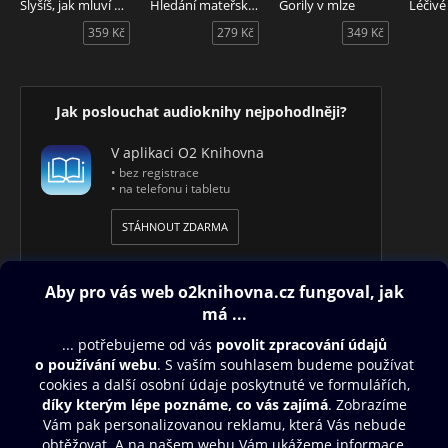
Slyšíš, jak mluví stromy?
Hledání mateřského stromu
Gorily v mlze
Léčivé
359 Kč
279 Kč
349 Kč
Jak poslouchat audioknihy nejpohodlněji?
V aplikaci O2 Knihovna
• bez registrace
• na telefonu i tabletu
STÁHNOUT ZDARMA
Obsah ke stažení
Moje O2 Knihovna
Další zábava