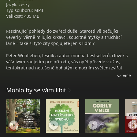
Jazyk: český
Typ souboru: MP3
Velikost: 405 MB
Fascinující pohledy do zvířecí duše. Starostlivě pečující
veverky, věrně milující krkavci, soucitné myšky a truchlící
laně – také si tyto city spojujete jen s lidmi?
Peter Wohlleben, lesník a autor mnoha bestsellerů, člověk s
vášnivým zaujetím pro přírodu, vás opět přivede v úžas,
tentokrát nad netušeně bohatým emočním světem zvířat.
více
Nahrávka vznikla podle knihy Petera Wohllebena Citový život
zvířat vydané Nakladatelstvím KAZDA v roce 2017.
Mohlo by se vám líbit
Citový život zvířat - audiokniha, která odpovídá na otázku
„Mohou nás zvířata skutečně milovat ?“ Autor Peter
Wohlleben, čte Aleš Procházka.