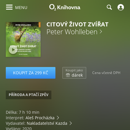
MENU
CITOVÝ ŽIVOT ZVÍŘAT
Peter Wohlleben
Koupit jako
KOUPIT ZA 299 KČ
Cena včetně DPH
dárek
PŘÍRODA A PTAČÍ ZPĚV
Délka: 7 h 10 min
Interpret:
Aleš Procházka
Vydavatel:
Nakladatelství Kazda
Vydáno: 2020