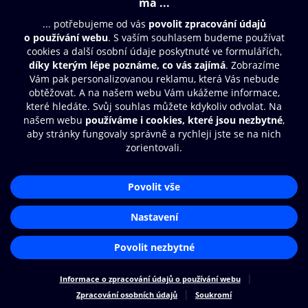
© O2 Czech Republic a.s.
Nákupní řád
Přístupnost
Zásady zpracování osobních údajů
Cookies
Nastavení cookies
Aplikace O2 Knihovna
Čti a poslouchej své e-knihy a
audioknihy rychleji a pohodlněji.
STÁHNOUT