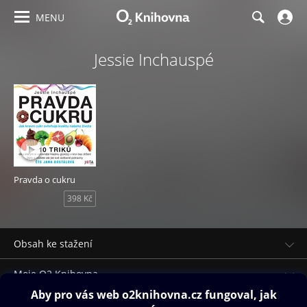
MENU
Jessie Inchauspé
Pravda o cukru
398 Kč
Obsah ke stažení
Moje O2 Knihovna
Další zábava