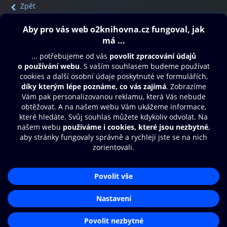
Zpět
Obsah ke stažení
Moje O2 Knihovna
Další zábava
© O2 Czech Republic a.s.
Nákupní řád
Přístupnost
Aplikace O2 Knihovna
Zásady zpracování osobních údajů
Čti a poslouchej své e-knihy a
Cookies
audioknihy rychleji a pohodlněji.
Nastavení cookies