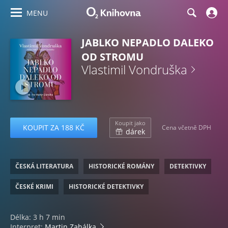
MENU
JABLKO NEPADLO DALEKO
OD STROMU
Vlastimil Vondruška
Koupit jako
KOUPIT ZA 188 KČ
Cena včetně DPH
dárek
ČESKÁ LITERATURA
HISTORICKÉ ROMÁNY
DETEKTIVKY
ČESKÉ KRIMI
HISTORICKÉ DETEKTIVKY
Délka: 3 h 7 min
Interpret:
Martin Zahálka