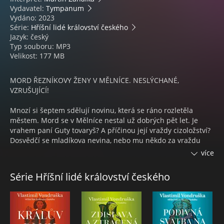
Vydavatel:
Tympanum
Vydáno: 2023
Série:
Hříšní lidé království českého
Jazyk: český
Typ souboru: MP3
Velikost: 177 MB
MORD ŘEZNÍKOVY ŽENY V MĚLNÍCE. NESLÝCHANÉ,
VZRUŠUJÍCÍ!
Mnozí si šeptem sdělují novinu, která se ráno rozletěla
městem. Mord se v Mělníce nestal už dobrých pět let. Je
vrahem paní Guty tovaryš? A příčinou její vraždy cizoložství?
Dosvědčí se mladíkova nevina, nebo mu někdo za vraždu
zaplatil? Důležitou roli ve vyšetřování sehrají potomci
více
Oldřicha z Chlumu Ludmila a Oldřich za vydatného přispění
panoše Oty. Sice se navzájem dobírají, ale také se dokážou
Série Hříšní lidé království českého
ochránit. Jak by ne, když smysl pro pravdu, čest a logické
uvažování zdědili po svém otci.
VLASTIMIL VONDRUŠKA
Český historik, publicista a spisovatel, autor mnoha