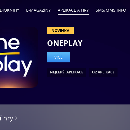
DIOKNIHY
E-MAGAZÍNY
APLIKACE A HRY
SMS/MMS INFO
NOVINKA
ONEPLAY
VÍCE
NEJLEPŠÍ APLIKACE
O2 APLIKACE
ce
í hry