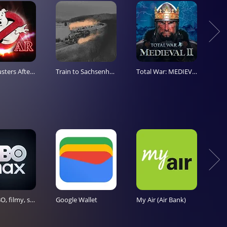
Ghostbusters Afterlife: scARe
Train to Sachsenhausen
Total War: MEDIEVAL II
Sup
Max: HBO, filmy, sport a TV
Google Wallet
My Air (Air Bank)