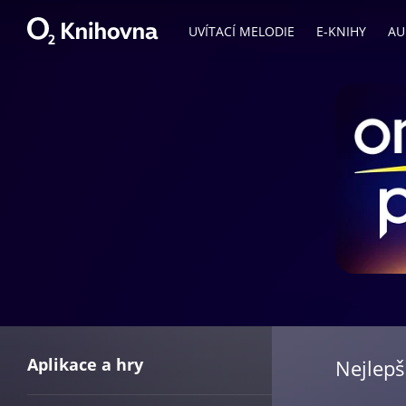
UVÍTACÍ MELODIE
E-KNIHY
AU
Aplika
Aplikace a hry
Nejlepš