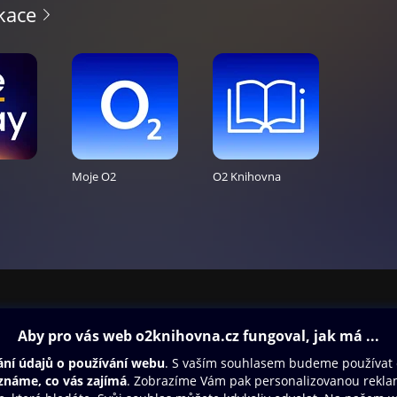
kace
Moje O2
O2 Knihovna
ovna
Další zábava
Oneplay
Oneplay Originály