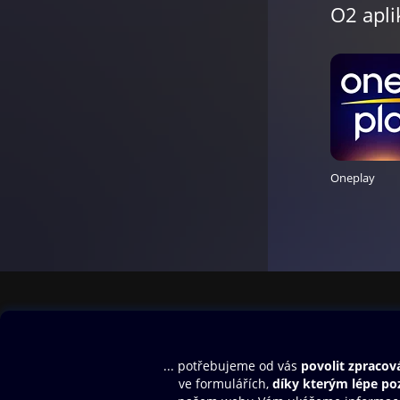
O2 apli
Oneplay
Obsah ke stažení
Moje O2 Knih
Uvítací melodie
Přihlásit se
Aplikace a hry
E-knihy
Dárkový poukaz
SMS/MMS Info