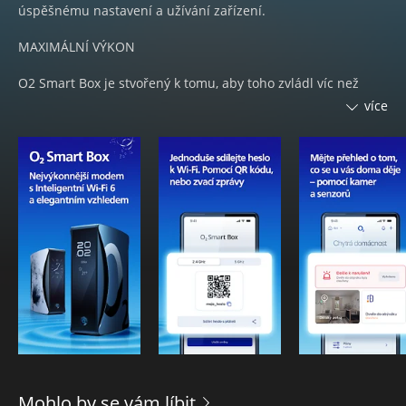
úspěšnému nastavení a užívání zařízení.
MAXIMÁLNÍ VÝKON
O2 Smart Box je stvořený k tomu, aby toho zvládl víc než
hodně. Tam, kde jste ještě nedávno ztráceli spoustu času a
více
místa instalací a provozem několika různých zařízení, je teď
jedno jediné řešení. Náš O2 Smart Box.
JEDNODUCHÉ NASTAVENÍ Pomocí aplikace si O2 Smart Box
nastavíte snadno a rychle přes chytrý telefon. Složité návody
a mnohastránkové manuály patří minulosti.
SRDCE CHYTRÉ DOMÁCNOSTI Na dálku Vám pohlídá teplotu
v domě, rozsvítí světla v předsíni dřív, nežli zaparkujete auto
a zapne třeba myčku na nádobí. Ochrání Vaši domácnost
před ohněm a nezvanými hosty a v případě potřeby Vás včas
upozorní. Prostřednictvím mobilního telefonu zůstanete se
svým domovem opravdu ve spojení, ať jste kdekoliv.
Nemáte ještě O2 Smart Box? Tak neváhejte a pořiďte si jej
ještě dnes na
www.o2.cz/smartbox
.
Mohlo by se vám líbit