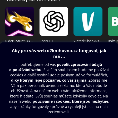
Rider - Stunt Bike Racing
ChatGPT
Vinted: Shop & sell pre-loved
Obsah ke stažení
Moje O2 Knihovna
Další zábava
© O2 Czech Republic a.s.