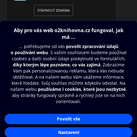
STÁHNOUT ZDARMA
Obsah ke stažení
Moje O2 Knihovna
Další zábava
© O2 Czech Republic a.s.
Nákupní řád
Přístupnost
Aplikace O2 Knihovna
Zásady zpracování osobních údajů
Čti a poslouchej své e-knihy a
Cookies