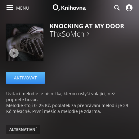
MENU
KNOCKING AT MY DOOR
ThxSoMch
AKTIVOVAT
Uvítací melodie je písnička, kterou uslyší volající, než
přijmete hovor.
Melodie stojí 0–25 Kč, poplatek za přehrávání melodií je 29
Kč měsíčně. První měsíc a melodie je zdarma.
ALTERNATIVNÍ