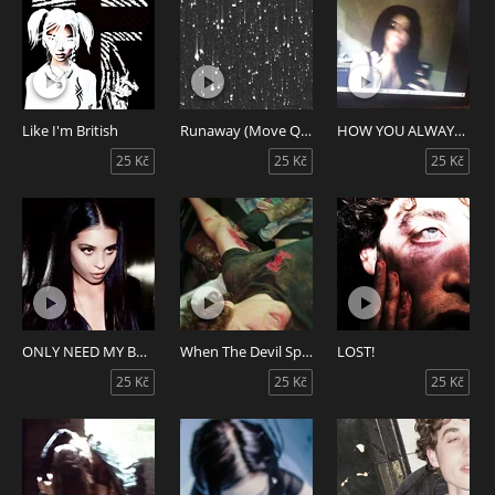
Like I'm British
Runaway (Move Quick)
HOW YOU ALWAYS LOOK SO GOOD?
25 Kč
25 Kč
25 Kč
ONLY NEED MY BABY! (SMOAGT)
When The Devil Speaks…
LOST!
25 Kč
25 Kč
25 Kč