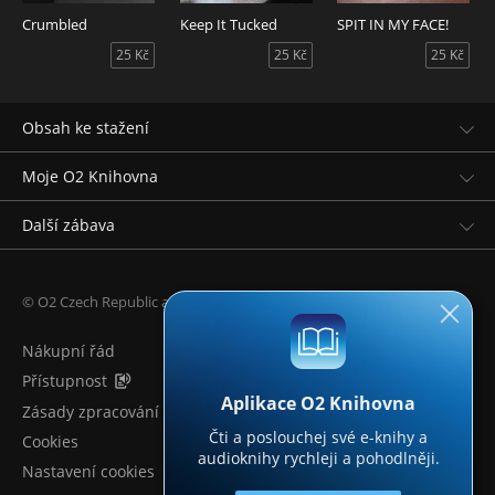
Crumbled
Keep It Tucked
SPIT IN MY FACE!
25 Kč
25 Kč
25 Kč
Obsah ke stažení
Moje O2 Knihovna
Další zábava
© O2 Czech Republic a.s.
Nákupní řád
Přístupnost
Aplikace O2 Knihovna
Zásady zpracování osobních údajů
Čti a poslouchej své e-knihy a
Cookies
audioknihy rychleji a pohodlněji.
Nastavení cookies