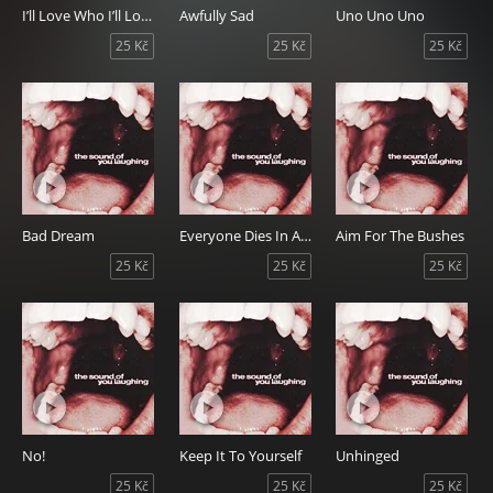
I’ll Love Who I’ll Love
Awfully Sad
Uno Uno Uno
25 Kč
25 Kč
25 Kč
Bad Dream
Everyone Dies In A Costume
Aim For The Bushes
25 Kč
25 Kč
25 Kč
No!
Keep It To Yourself
Unhinged
25 Kč
25 Kč
25 Kč