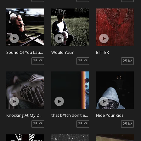
Sound Of You Laughing
Would You?
BITTER
25 Kč
25 Kč
25 Kč
Knocking At My Door
that b*tch don't even kno my name...
Hide Your Kids
25 Kč
25 Kč
25 Kč