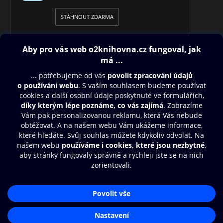
STÁHNOUT ZDARMA
Obsah ke stažení
Moje O2 Knihovna
Další zábava
© O2 Czech Republic a.s.
Nákupní řád
Přístupnost
Aplikace O2 Knihovna
Zásady zpracování osobních údajů
Čti a poslouchej své e-knihy a
Cookies