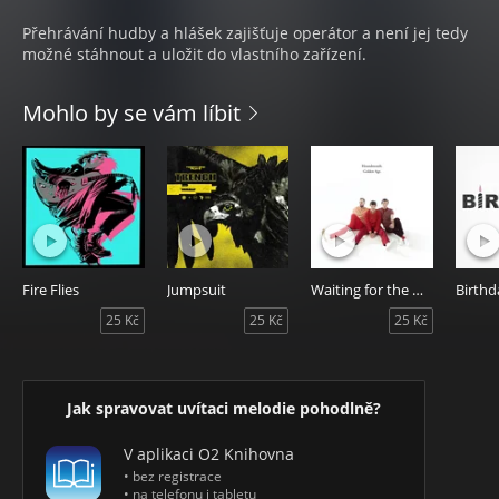
Přehrávání hudby a hlášek zajišťuje operátor a není jej tedy
možné stáhnout a uložit do vlastního zařízení.
Mohlo by se vám líbit
Fire Flies
Jumpsuit
Waiting for the Night
Birthd
25 Kč
25 Kč
25 Kč
Jak spravovat uvítaci melodie pohodlně?
V aplikaci O2 Knihovna
• bez registrace
• na telefonu i tabletu