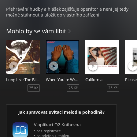
Přehrávání hudby a hlášek zajišťuje operátor a není jej tedy
možné stáhnout a uložit do vlastního zařízení.
Mohlo by se vám líbit
Long Live The Billionaire
When You're Wrong
California
Please
25 Kč
25 Kč
25 Kč
Jak spravovat uvítaci melodie pohodlně?
V aplikaci O2 Knihovna
• bez registrace
• na telefonu i tabletu