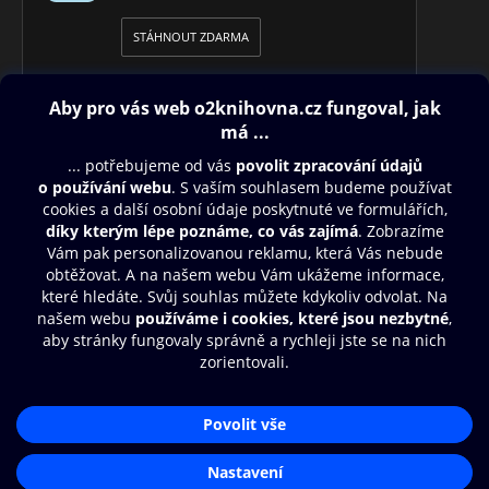
STÁHNOUT ZDARMA
Obsah ke stažení
Moje O2 Knihovna
Další zábava
© O2 Czech Republic a.s.
Nákupní řád
Přístupnost
Aplikace O2 Knihovna
Zásady zpracování osobních údajů
Čti a poslouchej své e-knihy a
Cookies