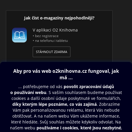
Jak číst e-magazíny nejpohodlněji?
V aplikaci O2 Knihovna
• bez registrace
• na telefonu i tabletu
STÁHNOUT ZDARMA
Obsah ke stažení
Moje O2 Knihovna
Další zábava