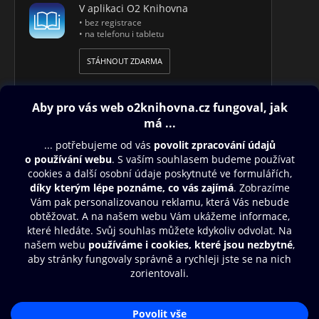
V aplikaci O2 Knihovna
• bez registrace
• na telefonu i tabletu
STÁHNOUT ZDARMA
Obsah ke stažení
Moje O2 Knihovna
Další zábava
© O2 Czech Republic a.s.
Nákupní řád
Přístupnost