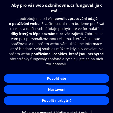
Obsah ke stažení
Moje O2 Knihovna
Další zábava
© O2 Czech Republic a.s.
Nákupní řád
Přístupnost
Aplikace O2 Knihovna
Zásady zpracování osobních údajů
Čti a poslouchej své e-knihy a
Cookies
audioknihy rychleji a pohodlněji.
Nastavení cookies
STÁHNOUT