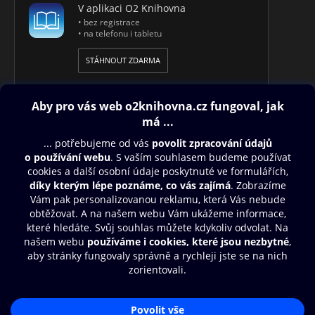
V aplikaci O2 Knihovna
• bez registrace
• na telefonu i tabletu
STÁHNOUT ZDARMA
Obsah ke stažení
Moje O2 Knihovna
Další zábava
© O2 Czech Republic a.s.
Nákupní řád
Přístupnost