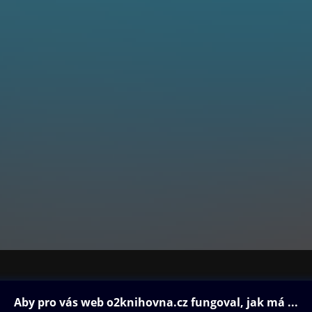
ovna
Další zábava