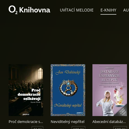
UVÍTACÍ MELODIE
E-KNIHY
AU
Proč demokracie selhávají
Neviditelný nepřítel
Abecední databáze úspěšných receptů i z pomalého hrnce