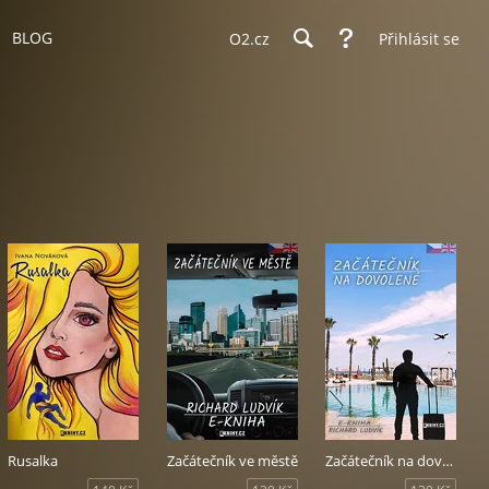
BLOG
O2.cz
Přihlásit se
Rusalka
Začátečník ve městě
Začátečník na dovolené