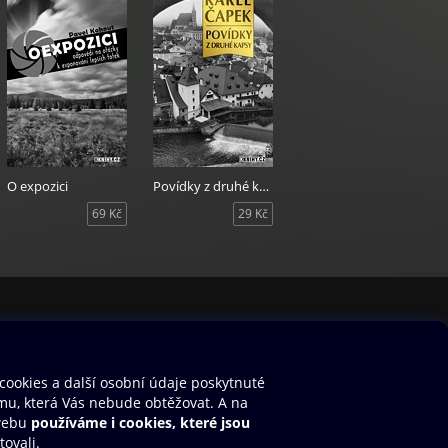
O expozici
Povídky z druhé kapsy
69 Kč
29 Kč