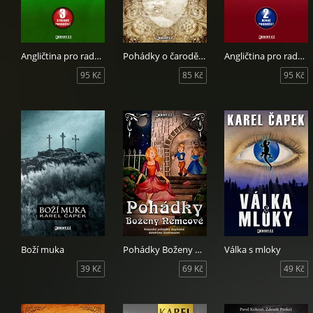
Angličtina pro radost III.
Pohádky o čarodějích
Angličtina pro radost II.
95 Kč
85 Kč
95 Kč
Boží muka
Pohádky Boženy Němcové
Válka s mloky
39 Kč
69 Kč
49 Kč