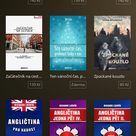
140 Kč
139 Kč
140 Kč
Začátečník na cestách
Ten vánoční čas, probouzí lásku v nás
Zpackané kouzlo
139 Kč
Zdarma
80 Kč