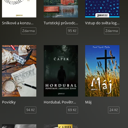
Snílkové a konzumáci
Turistický průvodce I.
Vstup do světa logotvorby
Zdarma
95 Kč
Zdarma
Povídky
Hordubal, Povětroň, Obyčejný život
Máj
94 Kč
69 Kč
24 Kč