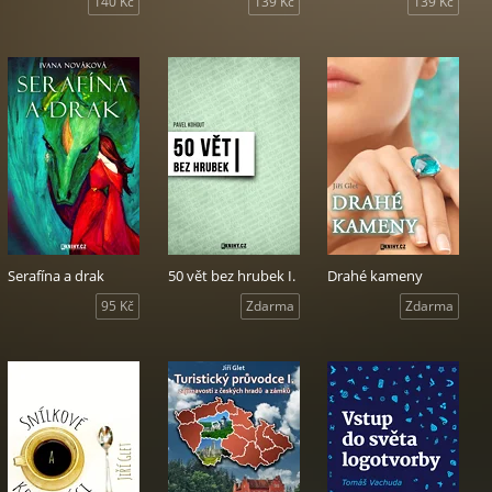
140 Kč
139 Kč
139 Kč
Serafína a drak
50 vět bez hrubek I.
Drahé kameny
95 Kč
Zdarma
Zdarma