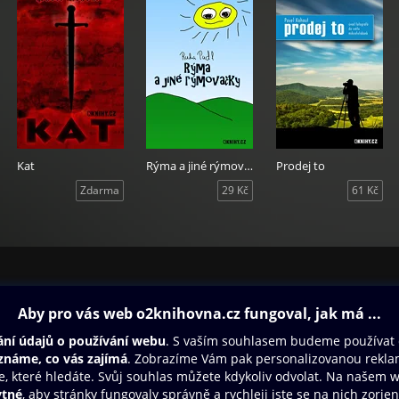
Kat
Rýma a jiné rýmovačky
Prodej to
Zdarma
29 Kč
61 Kč
ovna
Další zábava
Oneplay
Oneplay Originály
Sport