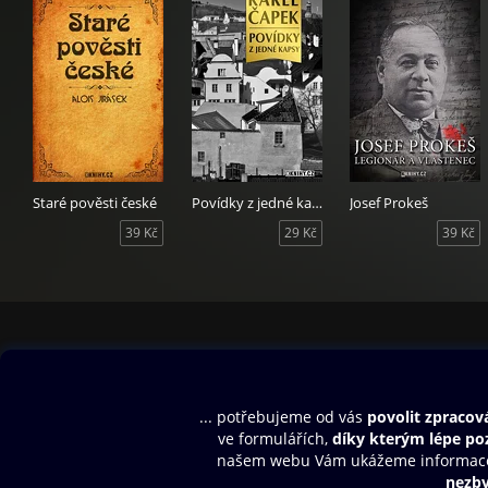
Staré pověsti české
Povídky z jedné kapsy
Josef Prokeš
39 Kč
29 Kč
39 Kč
Obsah ke stažení
Moje O2 Knih
Uvítací melodie
Přihlásit se
Aplikace a hry
E-knihy
Dárkový poukaz
SMS/MMS Info
Audioknihy
Nápověda
Blog