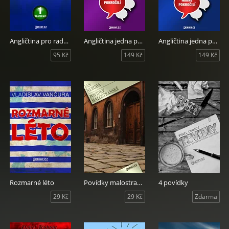
Angličtina pro radost I.
Angličtina jedna pět IV.
Angličtina jedna pět II.
95 Kč
149 Kč
149 Kč
Rozmarné léto
Povídky malostranské
4 povídky
29 Kč
29 Kč
Zdarma