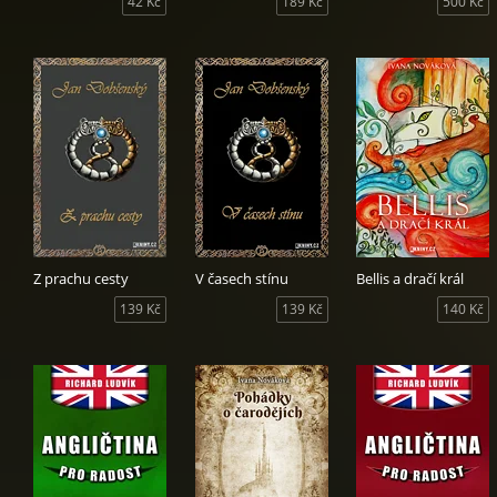
42 Kč
189 Kč
500 Kč
Z prachu cesty
V časech stínu
Bellis a dračí král
139 Kč
139 Kč
140 Kč