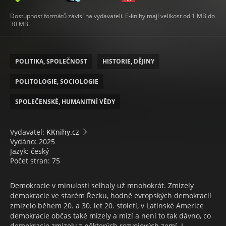
Dostupnost formátů závisí na vydavateli. E-knihy mají velikost od 1 MB do
30 MB.
POLITIKA, SPOLEČNOST
HISTORIE, DĚJINY
POLITOLOGIE, SOCIOLOGIE
SPOLEČENSKÉ, HUMANITNÍ VĚDY
Vydavatel:
KKnihy.cz
Vydáno: 2025
Jazyk: český
Počet stran: 75
Demokracie v minulosti selhaly už mnohokrát. Zmizely
demokracie ve starém Řecku, hodně evropských demokracií
zmizelo během 20. a 30. let 20. století, v Latinské Americe
demokracie občas také mizely a mizí a není to tak dávno, co
demokracie zmizely z některých rozvojových zemí. I