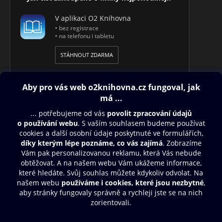
V aplikaci O2 Knihovna
• bez registrace
• na telefonu i tabletu
STÁHNOUT ZDARMA
Obsah ke stažení
Moje O2 Knihovna
Další zábava
© O2 Czech Republic a.s.
Nákupní řád