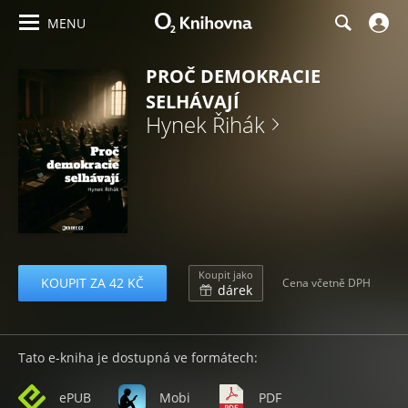
MENU
PROČ DEMOKRACIE
SELHÁVAJÍ
Hynek Řihák
Koupit jako
KOUPIT ZA 42 KČ
Cena včetně DPH
dárek
Tato e-kniha je dostupná ve formátech:
ePUB
Mobi
PDF