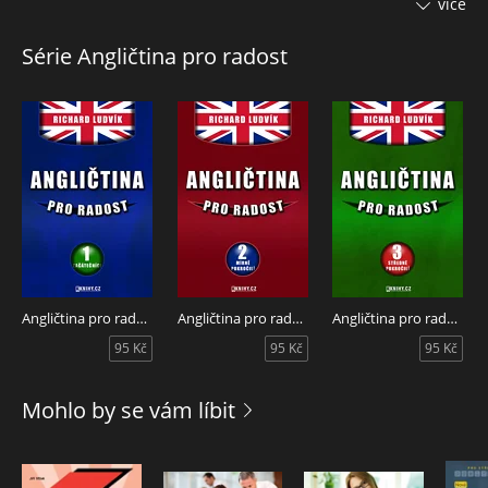
více
Postupným procvičováním bez biflování. To by vás mohlo
bavit, ne?
Série Angličtina pro radost
Na konci najdete všechna slovíčka s výslovností speciálně
upravenou pro Čechy. Prostě bez klikyháků v závorkách. To
pro vás bude mnohem jednodušší.
Také se automaticky seznámíte s přítomným a pak s
budoucím časem a procvičíte si kolem 450 nejzákladnějších
anglických slovíček.
Angličtina pro radost I.
Angličtina pro radost II.
Angličtina pro radost III.
95 Kč
95 Kč
95 Kč
Mohlo by se vám líbit