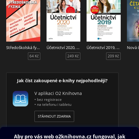
Středoškolská fyzika
Účetnictví 2020, učebnice pro SŠ a VOŠ
Účetnictví 2019, učebnice pro SŠ a VOŠ
64 Kč
249 Kč
209 Kč
Jak číst zakoupené e-knihy nejpohodlněji?
V aplikaci O2 Knihovna
• bez registrace
• na telefonu i tabletu
STÁHNOUT ZDARMA