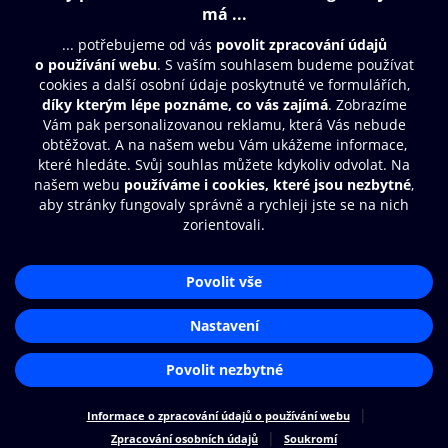
Obsah ke stažení
Moje O2 Knihovna
Další zábava
© O2 Czech Republic a.s.
Nákupní řád
Přístupnost
Aplikace O2 Knihovna
Zásady zpracování osobních údajů
Čti a poslouchej své e-knihy a
Cookies
audioknihy rychleji a pohodlněji.
Nastavení cookies
STÁHNOUT