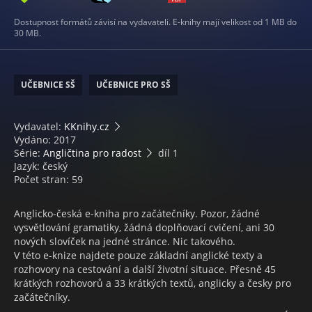
Dostupnost formátů závisí na vydavateli. E-knihy mají velikost od 1 MB do
30 MB.
UČEBNICE SŠ
UČEBNICE PRO SŠ
Vydavatel:
KKnihy.cz
Vydáno: 2017
Série:
Angličtina pro radost
díl 1
Jazyk: český
Počet stran: 59
Anglicko-česká e-kniha pro začátečníky. Pozor, žádné
vysvětlování gramatiky, žádná doplňovací cvičení, ani 30
nových slovíček na jedné stránce. Nic takového.
V této e-knize najdete pouze základní anglické texty a
rozhovory na cestování a další životní situace. Přesně 45
krátkých rozhovorů a 33 krátkých textů, anglicky a česky pro
začátečníky.
Budete číst anglicky, překládat do češtiny a tak se zlepšovat.