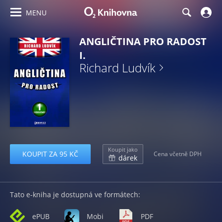
MENU
ANGLIČTINA PRO RADOST
I.
Richard Ludvík
Koupit jako
KOUPIT ZA 95 KČ
Cena včetně DPH
dárek
Tato e-kniha je dostupná ve formátech:
ePUB
Mobi
PDF