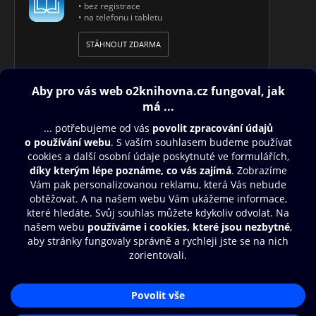
• bez registrace
• na telefonu i tabletu
STÁHNOUT ZDARMA
Obsah ke stažení
Moje O2 Knihovna
Další zábava
© O2 Czech Republic a.s.
Nákupní řád
Přístupnost
Aplikace O2 Knihovna
Zásady zpracování osobních údajů