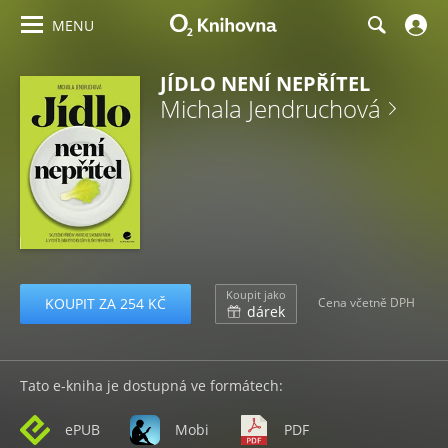
MENU
JÍDLO NENÍ NEPŘÍTEL
Michala Jendruchová
Koupit jako
KOUPIT ZA 254 KČ
Cena včetně DPH
dárek
Tato e-kniha je dostupná ve formátech:
ePUB
Mobi
PDF