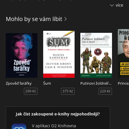
více
Rádi bychom, aby tato kniha přinesla nemocným naději, že i
z jejich situace existuje cesta ven. Zároveň může pomoci
Mohlo by se vám líbit
rodinám a blízkým pochopit postižené, jejich chování a
myšlení -- ukáže, čeho se raději vyvarovat při komunikaci s
nimi, na co naopak upozornit, čeho si všímat a tím jim třeba
nakonec zachránit život.
Zpověď farářky
Šum
Putinovi žoldnéři 2013-24
299 Kč
375 Kč
229 Kč
Jak číst zakoupené e-knihy nejpohodlněji?
V aplikaci O2 Knihovna