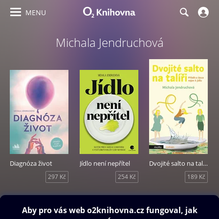
MENU
Michala Jendruchová
Diagnóza život
Jídlo není nepřítel
Dvojité salto na talíři
297 Kč
254 Kč
189 Kč
Obsah ke stažení