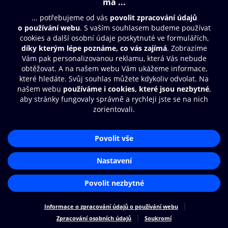
Moje O2 Knihovna
Další zábava
© O2 Czech Republic a.s.
Nákupní řád
Přístupnost
Zásady zpracování osobních údajů
Cookies
Aplikace O2 Knihovna
Nastavení cookies
Čti a poslouchej své e-knihy a
audioknihy rychleji a pohodlněji.
STÁHNOUT