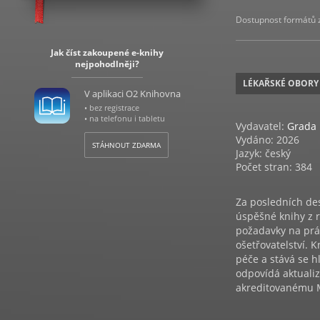
Dostupnost formátů zá
Jak číst zakoupené e-knihy
nejpohodlněji?
LÉKAŘSKÉ OBORY
V aplikaci O2 Knihovna
• bez registrace
• na telefonu i tabletu
Vydavatel:
Grada
Vydáno: 2026
STÁHNOUT ZDARMA
Jazyk: český
Počet stran: 384
Za posledních de
úspěšné knihy z r
požadavky na prác
ošetřovatelství. 
péče a stává se h
odpovídá aktuali
akreditovanému M
Editorem knihy je