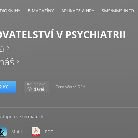
DIOKNIHY
E-MAGAZÍNY
APLIKACE A HRY
SMS/MMS INFO
VATELSTVÍ V PSYCHIATRII
 a
máš
Koupit jako
2 KČ
Cena včetně DPH
dárek
ostupná ve formátech:
Mobi
PDF