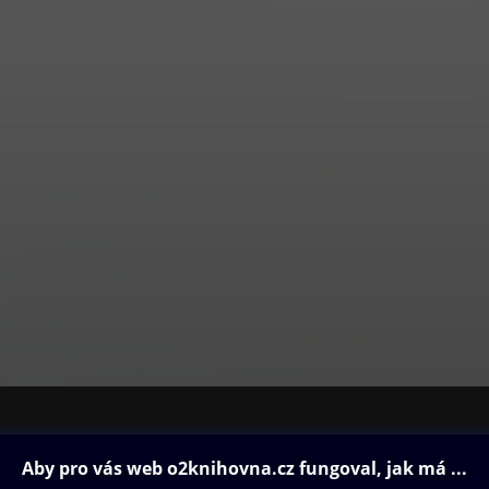
iatrických sester a také působí ve vedení Evropské asociace
ester. Tomáš Petr byl v posledních deseti letech zapojen do většiny
 nyní je členem Národní rady pro duševní zdraví. V roce 2023 získ
ické společnosti ČLS JEP za rozvoj oboru psychiatrie v ČR.
ovna
Další zábava
Oneplay