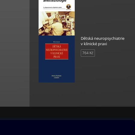
al
Dětská neuropsychiatrie
v klinické praxi
764 Kč