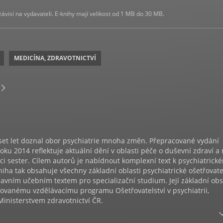
visí na vydavateli. E-knihy mají velikost od 1 MB do 30 MB.
MEDICÍNA, ZDRAVOTNICTVÍ
set let doznal obor psychiatrie mnoha změn. Přepracované vydání
oku 2014 reflektuje aktuální dění v oblasti péče o duševní zdraví a
i sester. Cílem autorů je nabídnout komplexní text k psychiatrick
Kniha tak obsahuje všechny základní oblasti psychiatrické ošetřovat
lavním učebním textem pro specializační studium. Její základní ob
zovanému vzdělávacímu programu Ošetřovatelství v psychiatrii,
inisterstvem zdravotnictví ČR.
 Mgr. Tomáš Petr, Ph.D., který je dlouholetým předsedou odborné