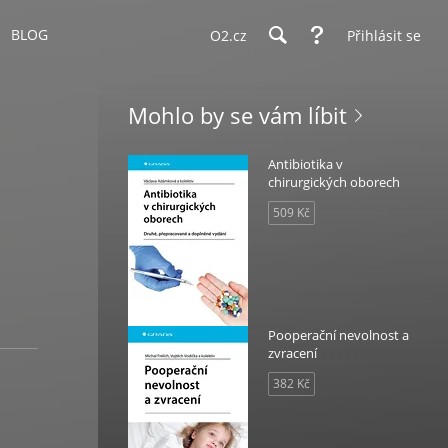
BLOG
O2.cz
Přihlásit se
Mohlo by se vám líbit
Antibiotika v
chirurgických oborech
509 Kč
Pooperační nevolnost a
zvracení
382 Kč