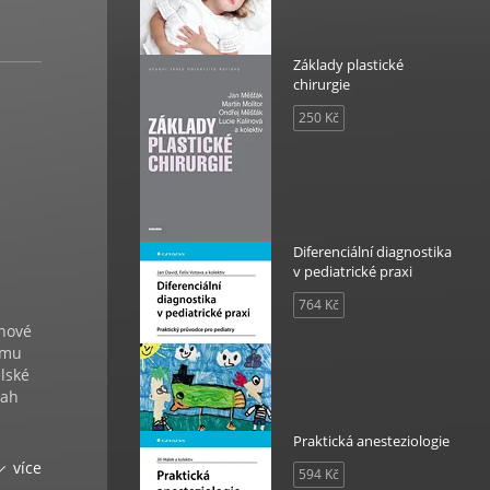
Základy plastické
chirurgie
250 Kč
Diferenciální diagnostika
v pediatrické praxi
764 Kč
 nové
ému
elské
sah
Praktická anesteziologie
více
594 Kč