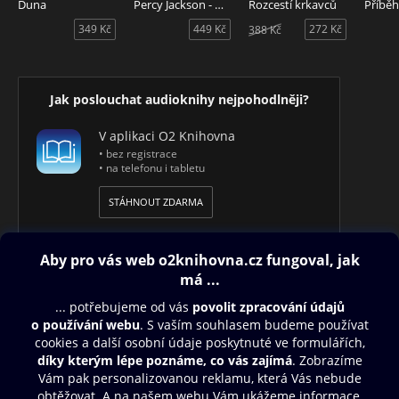
Duna
Percy Jackson - Moře nestvůr
Rozcestí krkavců
349 Kč
449 Kč
272 Kč
388 Kč
Jak poslouchat audioknihy nejpohodlněji?
V aplikaci O2 Knihovna
• bez registrace
• na telefonu i tabletu
STÁHNOUT ZDARMA
Obsah ke stažení
Moje O2 Knihovna
Další zábava