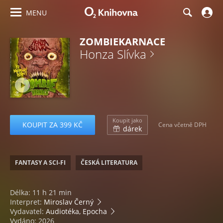
MENU
ZOMBIEKARNACE
Honza Slívka
Koupit jako
KOUPIT ZA 399 KČ
Cena včetně DPH
dárek
FANTASY A SCI-FI
ČESKÁ LITERATURA
Délka: 11 h 21 min
Interpret:
Miroslav Černý
Vydavatel:
Audiotéka, Epocha
Vydáno: 2026