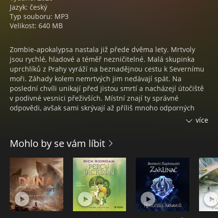
Jazyk: český
Typ souboru: MP3
Velikost: 640 MB
Zombie-apokalypsa nastala již přede dvěma lety. Mrtvoly
jsou rychlé, hladové a téměř nezničitelné. Malá skupinka
uprchlíků z Prahy vyráží na beznadějnou cestu k Severnímu
moři. Záhady kolem nemrtvých jim nedávají spát. Na
poslední chvíli unikají před jistou smrtí a nacházejí útočiště
v podivné vesnici přeživších. Místní znají ty správné
odpovědi, avšak sami skrývají až příliš mnoho odporných
tajemství. Kolem krouží neznámý dravec a zem rozechvívá
více
dunivý příval Hordy.
Mohlo by se vám líbit
Audiokniha Zombiekarnace, autor Honza Slívka, čte Miroslav
Černý, režie Ondřej Černý.