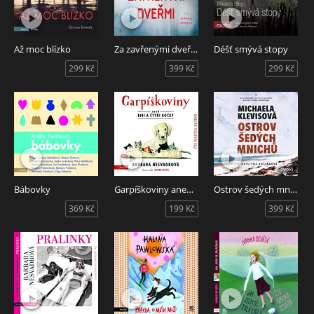
Až moc blízko
Za zavřenými dveřmi
Déšť smývá stopy
299 Kč
399 Kč
299 Kč
Bábovky
Garpíškoviny aneb Bibi a čtyři kočky
Ostrov šedých mnichů
369 Kč
199 Kč
399 Kč