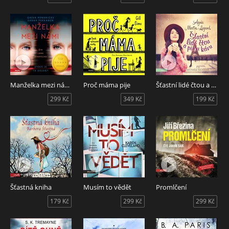
Manželka mezi námi
Proč máma pije
Šťastní lidé čtou a pijou kávu
299 Kč
349 Kč
199 Kč
Šťastná kniha
Musím to vědět
Promlčení
179 Kč
299 Kč
299 Kč