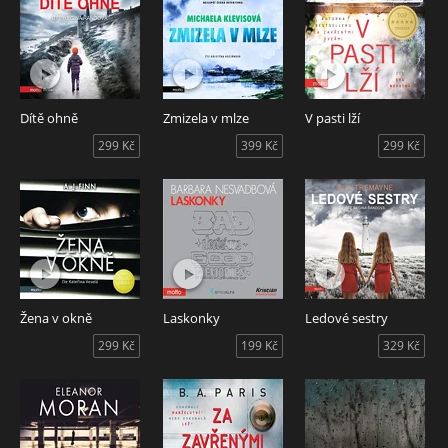
Dítě ohně
Zmizela v mlze
V pasti lží
299 Kč
399 Kč
299 Kč
Žena v okně
Laskonky
Ledové sestry
299 Kč
199 Kč
329 Kč