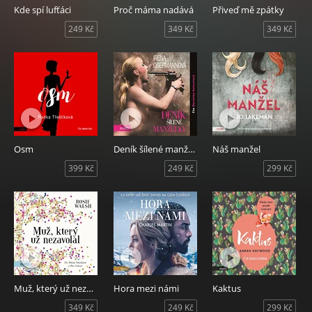
Kde spí lufťáci
Proč máma nadává
Přiveď mě zpátky
249 Kč
349 Kč
349 Kč
Osm
Deník šílené manželky
Náš manžel
399 Kč
249 Kč
299 Kč
Muž, který už nezavolal
Hora mezi námi
Kaktus
349 Kč
249 Kč
299 Kč