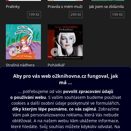
Pralinky
Pravda o mém muži
Jak jsem se zbláznila
199 Kč
299 Kč
199 Kč
Strašná nádhera
Pohádkář
249 Kč
299 Kč
Obsah ke stažení
Moje O2 Knihovna
Další zábava