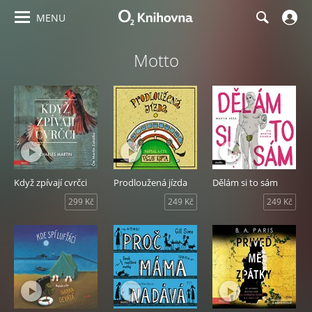
MENU
Motto
Když zpívají cvrčci
Prodloužená jízda
Dělám si to sám
299 Kč
249 Kč
249 Kč