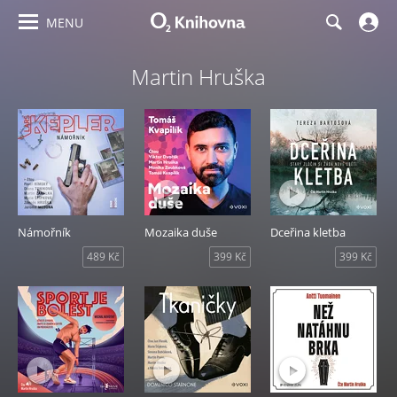
MENU
Martin Hruška
Námořník
Mozaika duše
Dceřina kletba
489 Kč
399 Kč
399 Kč