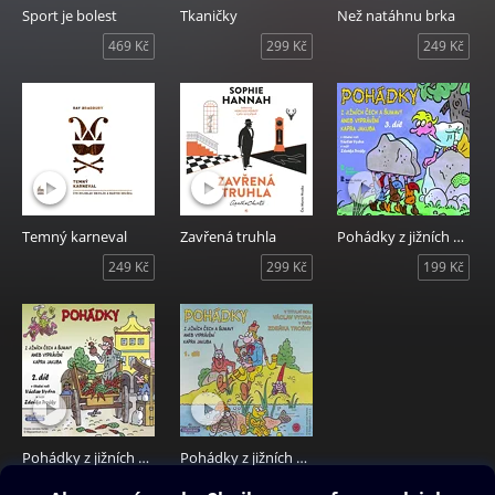
Sport je bolest
Tkaničky
Než natáhnu brka
469 Kč
299 Kč
249 Kč
Temný karneval
Zavřená truhla
Pohádky z jižních Čech a Šumavy 3 aneb vyprávění kapra Jakuba
249 Kč
299 Kč
199 Kč
Pohádky z jižních Čech a Šumavy 2 aneb vyprávění kapra Jakuba
Pohádky z jižních Čech a Šumavy aneb vyprávění kapra Jakuba
199 Kč
199 Kč