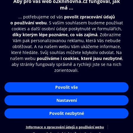
Obsah ke stažení
Moje O2 Knihovna
Další zábava
© O2 Czech Republic a.s.
Nákupní řád
Přístupnost
Aplikace O2 Knihovna
Zásady zpracování osobních údajů
Čti a poslouchej své e-knihy a
Cookies
audioknihy rychleji a pohodlněji.
Nastavení cookies
STÁHNOUT