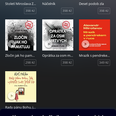
Století Miroslava Zikmunda
Náčelník
Deset podob zla
398 Kč
398 Kč
398 Kč
Zločin jak ho pamatuju
Oprátka za osm mrtvých
Mrazík s pendrekem v ruce
298 Kč
398 Kč
349 Kč
Rady pánu Bohu, jak vylepšit svět ještě líp
249 Kč