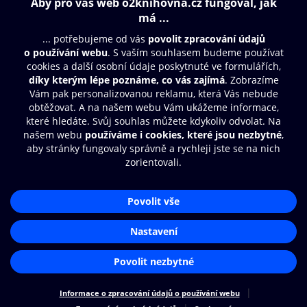
Obsah ke stažení
Moje O2 Knihovna
Další zábava
© O2 Czech Republic a.s.
Nákupní řád
Přístupnost
Aplikace O2 Knihovna
Zásady zpracování osobních údajů
Čti a poslouchej své e-knihy a
Cookies
audioknihy rychleji a pohodlněji.
Nastavení cookies
STÁHNOUT