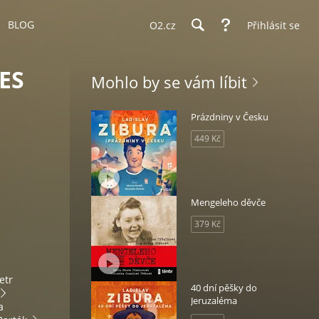
BLOG
O2.cz
Přihlásit se
ES
Mohlo by se vám líbit
Prázdniny v Česku
449 Kč
Mengeleho děvče
379 Kč
etr
40 dní pěšky do
Jeruzaléma
a