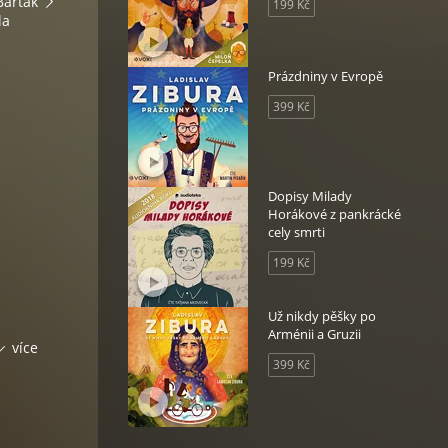
Barták
199 Kč
la
Prázdniny v Evropě
399 Kč
Dopisy Milady
Horákové z pankrácké
cely smrti
199 Kč
Už nikdy pěšky po
Arménii a Gruzii
více
e
399 Kč
ické
ve
na
ust.