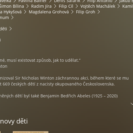
avelka
Pavlína Balner
Denis Šafařík
Filip Antonio
Jakub 
Šimon Bílina
Radim Jíra
Filip Cíl
Vojtěch Machálek
Kami
a Hykyšová
Magdalena Grohová
Filip Groh
anum
děti
3
né, musí existovat způsob, jak to udělat.“
nton
anizoval Sir Nicholas Winton záchrannou akci, během které se mu
t 669 českých dětí z nacisty okupovaného Československa.
něných dětí byl také Benjamin Bedřich Abeles (1925 – 2020)
ehož výzkum germanium-křemíkových slitin v 60. letech 20. století v
 vedl k vývoji technologie, používané jako zdroj elektřiny pro kosm
novy děti
yager. Vyrůstal v Rakousku a v Československu. V červenci 1939, 
jako jedno z několika set židovských dětí převezen z Prahy do Londý
rního úsilí Nicholase Wintona, díky němuž tyto děti přežily holoca