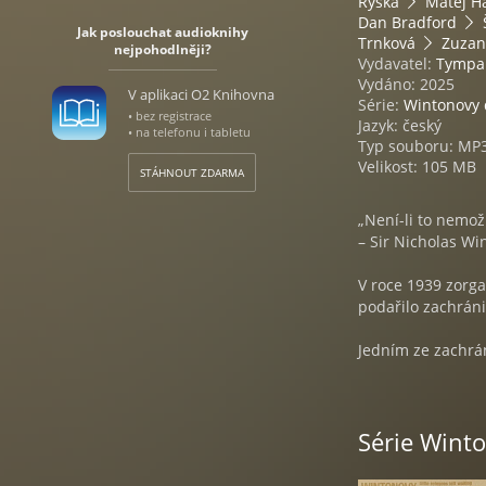
Ryška
Matěj H
Dan Bradford
Jak poslouchat audioknihy
Trnková
Zuzan
nejpohodlněji?
Vydavatel:
Tymp
Vydáno: 2025
V aplikaci O2 Knihovna
Série:
Wintonovy 
• bez registrace
Jazyk: český
• na telefonu i tabletu
Typ souboru: MP
Velikost: 105 MB
STÁHNOUT ZDARMA
„Není-li to nemož
– Sir Nicholas Wi
V roce 1939 zorg
podařilo zachráni
Jedním ze zachrá
Americký fyzik, j
Spojených státech
Série Winto
sondy programu Vo
věku 14 let, byl 
zásluhou humanitá