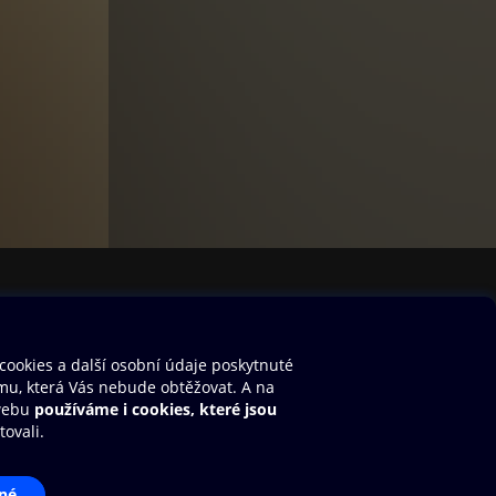
fyziku
aeli,
tech
o
Stalo
torem
ie?
v
tí,
prch-
lost v
k ho