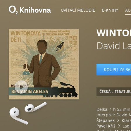
UVÍTACÍ MELODIE
E-KNIHY
AU
WINTON
David L
KOUPIT ZA 36
ČESKÁ LITERATUR
Délka: 1 h 52 min
Interpret:
David 
Štěpánek
Klár
Pavel Kříž
Ladi