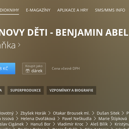
DIOKNIHY
E-MAGAZÍNY
APLIKACE A HRY
SMS/MMS INFO
OVY DĚTI - BENJAMIN ABEL
aňka
Koupit jako
8 KČ
Cena včetně DPH
dárek
A
SUPERPRODUKCE
VZPOMÍNKY A BIOGRAFIE
Novotný
Zbyšek Horák
Otakar Brousek ml.
Dušan Sitek
P
a Issová
Helena Dvořáková
Pavel Neškudla
Marie Štípková
slav Cigánek
Hanuš Bor
Vladimír Kroc
Aleš Bílík
Kristýn