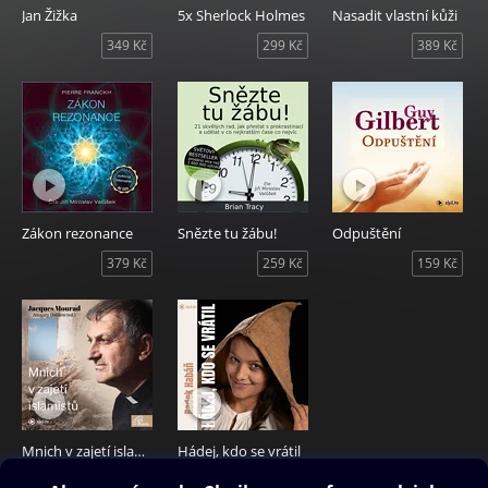
Jan Žižka
5x Sherlock Holmes
Nasadit vlastní kůži
349 Kč
299 Kč
389 Kč
Zákon rezonance
Snězte tu žábu!
Odpuštění
379 Kč
259 Kč
159 Kč
Mnich v zajetí islamistů
Hádej, kdo se vrátil
259 Kč
169 Kč