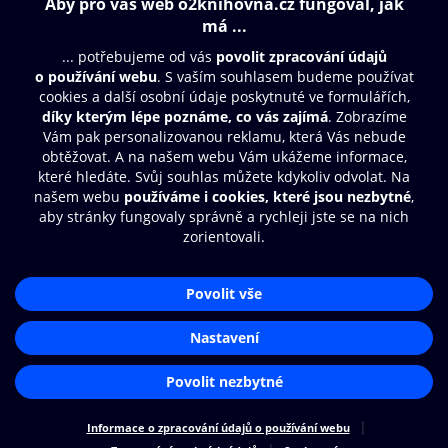
Obsah ke stažení
Moje O2 Knihovna
Další zábava
© O2 Czech Republic a.s.
Nákupní řád
Přístupnost
Aplikace O2 Knihovna
Zásady zpracování osobních údajů
Čti a poslouchej své e-knihy a
Cookies
audioknihy rychleji a pohodlněji.
Nastavení cookies
STÁHNOUT