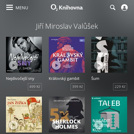
MENU
Jiří Miroslav Valůšek
Nejdivočejší sny
Královský gambit
Šum
499 Kč
399 Kč
229 Kč