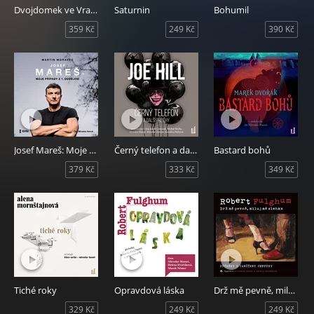
Dvojdomek ve Vrahovicích 2: Celkově zataženo
Saturnin
Bohumil
359 Kč
249 Kč
390 Kč
Josef Mareš: Moje případy z 1. oddělení
Černý telefon a další příběhy
Bastard bohů
379 Kč
333 Kč
349 Kč
Tiché roky
Opravdová láska
Drž mě pevně, miluj mě zlehka
329 Kč
249 Kč
249 Kč