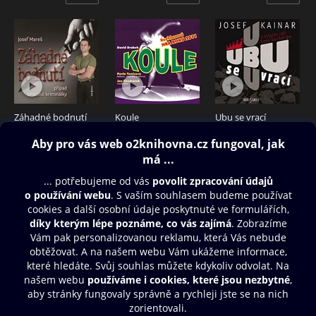
Záhadné bodnutí
Koule
Ubu se vrací
199 Kč
99 Kč
199 Kč
Obsah ke stažení
Moje O2 Knihovna
Další zábava
© O2 Czech Republic a.s.