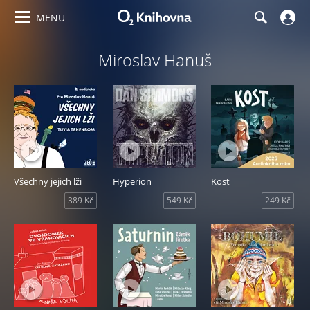
MENU
Miroslav Hanuš
Všechny jejich lži
Hyperion
Kost
389 Kč
549 Kč
249 Kč