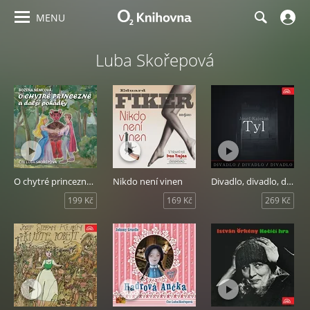
MENU
Luba Skořepová
O chytré princezně a další pohádky
Nikdo není vinen
Divadlo, divadlo, divadlo Tyl
199 Kč
169 Kč
269 Kč