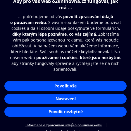
Obsah ke stažení
Moje O2 Knihovna
Další zábava
© O2 Czech Republic a.s.
Nákupní řád
Přístupnost
Aplikace O2 Knihovna
Zásady zpracování osobních údajů
Čti a poslouchej své e-knihy a
Cookies
audioknihy rychleji a pohodlněji.
Nastavení cookies
STÁHNOUT