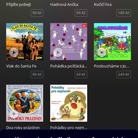
Přijďte pobejt
Hadrová Ančka
Kočičí hra
99 Kč
99 Kč
189 Kč
Vlak do Santa Fe
Pohádka pošťácká z knihy Devatero pohádek
Posloucháme s Jonášem
99 Kč
69 Kč
249 Kč
Dva roky prázdnin
Pohádky pro nejmenší
69 Kč
59 Kč