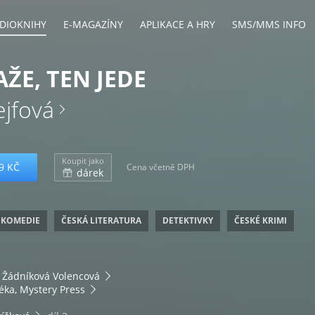
DIOKNIHY
E-MAGAZÍNY
APLIKACE A HRY
SMS/MMS INFO
ŽE, TEN JEDE
ejfová
Koupit jako
9 KČ
Cena včetně DPH
dárek
 KOMEDIE
ČESKÁ LITERATURA
DETEKTIVKY
ČESKÉ KRIMI
 Žádníková Volencová
éka, Mystery Press