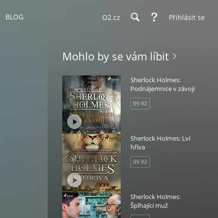
BLOG
O2.cz
Přihlásit se
Mohlo by se vám líbit
Sherlock Holmes:
Podnájemnice v závoji
99 Kč
Sherlock Holmes: Lví
hříva
99 Kč
Sherlock Holmes:
Šplhající muž