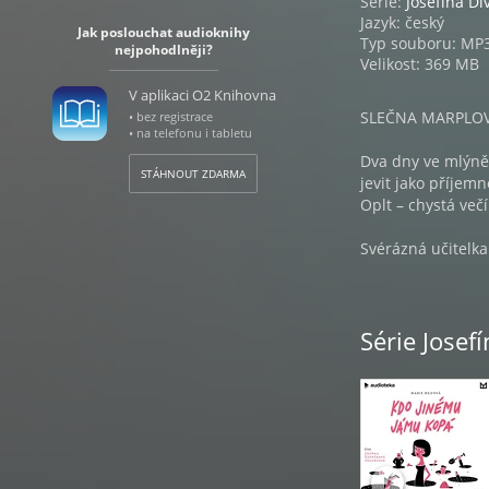
Série:
Josefína Di
Jazyk: český
Jak poslouchat audioknihy
Typ souboru: MP
nejpohodlněji?
Velikost: 369 MB
V aplikaci O2 Knihovna
SLEČNA MARPLOV
• bez registrace
• na telefonu i tabletu
Dva dny ve mlýně
STÁHNOUT ZDARMA
jevit jako příjem
Oplt – chystá večí
Svérázná učitelka 
zpočátku zdá. Záh
náhonu spustí řet
je ve mlýně a je m
Série Josef
Josefína Divíškov
všemu na kloub. 
aby toho nebylo m
MARIE REJFOVÁ
Pochází z Prahy, v
žije s manželem a