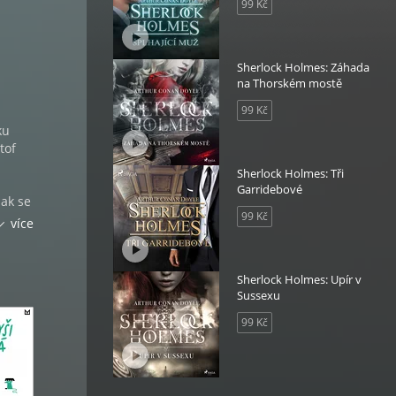
99 Kč
Sherlock Holmes: Záhada
na Thorském mostě
99 Kč
ku
tof
Sherlock Holmes: Tři
Garridebové
jak se
99 Kč
více
hatel
Sherlock Holmes: Upír v
řijít
Sussexu
m, a
99 Kč
yní