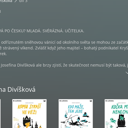
víšková
díl 3
3
Á PO ČESKU? MLADÁ. SVÉRÁZNÁ. UČITELKA.
 odříznutém sněhovou vánicí od okolního světa se mohou ze začát
ně strávený víkend. Zvlášť když jeho majitel – bohatý podnikatel Kryš
rek.
Josefína Divíšková ale brzy zjistí, že skutečnost nemusí být taková, 
adný střelec z lesa a tělo jednoho z účastníků večírku nalezené v
ězec událostí, před kterými neuteče žádný z pozvaných hostů. Pac
ožné, že už vyhlíží další oběť.
ína Divíšková
á se s osobitým stylem a za vydatné pomoci komisaře Tvrdíka snaží p
Při svém pátrání se nevyhnou nebezpečným ani humorným situací
álo, do věci se zamíchá i Josefínino nevypočitatelné příbuzenstvo.
yrůstala v Žatci, v Plzni studovala na Fakultě humanitních studií. N
 dvěma dětmi ve Varnsdorfu, kde pracuje jako učitelka v mateřské