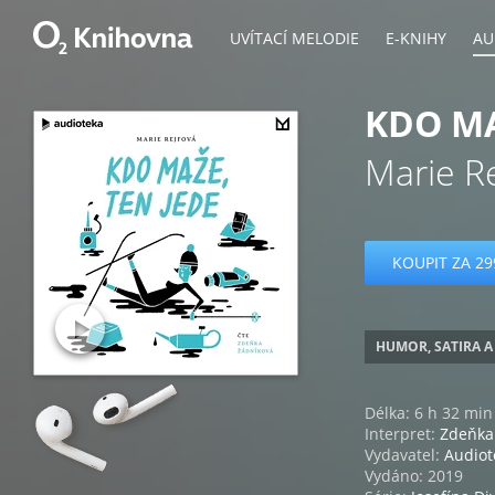
UVÍTACÍ MELODIE
E-KNIHY
AU
KDO MA
Marie R
KOUPIT ZA 29
HUMOR, SATIRA A
Délka: 6 h 32 min
Interpret:
Zdeňka
Vydavatel:
Audiot
Vydáno: 2019