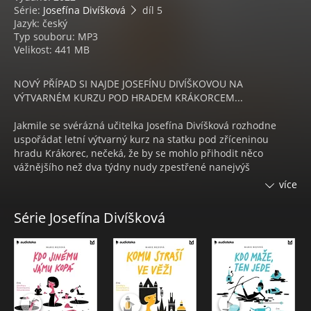
Série:
Josefína Divíšková
díl 5
Jazyk: český
Typ souboru: MP3
Velikost: 441 MB
NOVÝ PŘÍPAD SI NAJDE JOSEFÍNU DIVÍŠKOVOU NA
VÝTVARNÉM KURZU POD HRADEM KRÁKORCEM...
Jakmile se svérázná učitelka Josefína Divíšková rozhodne
uspořádat letní výtvarný kurz na statku pod zříceninou
hradu Krákorec, nečeká, že by se mohlo přihodit něco
vážnějšího než dva týdny nudy zpestřené nanejvýš
hašteřením důchodců bez jakéhokoli talentu. Když je však
více
nalezena mrtvola jednoho z frekventantů, pochopí, že má o
zábavu postaráno.
Série Josefína Divíšková
Kdo je vrahem? Někdo z obyvatel statku, zejména pak
alkoholu a metalu holdující majitelův syn Pavel? Nebo snad
některý z účastníků kurzu? A co Jezevec Kid – podivínský
tramp, který se po letech vrací do brodských lesů?
Vrásky na čele Josefíně způsobí i parta brigádníků na