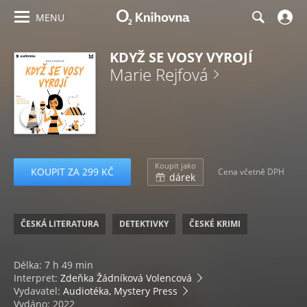
MENU
KDYŽ SE VOSY VYROJÍ
Marie Rejfová
Koupit jako
KOUPIT ZA 299 KČ
Cena včetně DPH
dárek
ČESKÁ LITERATURA
DETEKTIVKY
ČESKÉ KRIMI
Délka: 7 h 49 min
Interpret:
Zdeňka Žádníková Volencová
Vydavatel:
Audiotéka, Mystery Press
Vydáno: 2022