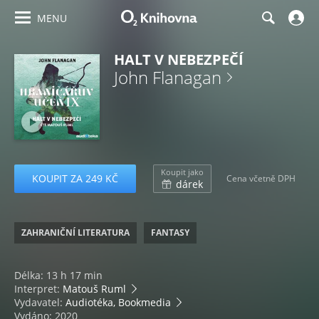
MENU
HALT V NEBEZPEČÍ
John Flanagan
Koupit jako
KOUPIT ZA 249 KČ
Cena včetně DPH
dárek
ZAHRANIČNÍ LITERATURA
FANTASY
Délka: 13 h 17 min
Interpret:
Matouš Ruml
Vydavatel:
Audiotéka, Bookmedia
Vydáno: 2020