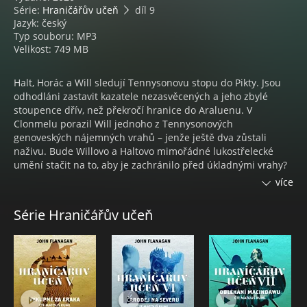
Série:
Hraničářův učeň
díl 9
Jazyk: český
Typ souboru: MP3
Velikost: 749 MB
Halt, Horác a Will sledují Tennysonovu stopu do Pikty. Jsou
odhodláni zastavit kazatele nezasvěcených a jeho zbylé
stoupence dřív, než překročí hranice do Araluenu. V
Clonmelu porazil Will jednoho z Tennysonových
genoveských nájemných vrahů – jenže ještě dva zůstali
naživu. Bude Willovo a Haltovo mimořádné lukostřelecké
umění stačit na to, aby je zachránilo před úkladnými vrahy?
Nebo má Willův učitel před sebou svůj poslední boj?
více
JOHN FLANAGAN
Série Hraničářův učeň
Australský spisovatel nejprve pracoval jako reklamní textař a
později redaktor na volné noze. Věnoval se také psaní
scénářů pro televizní komedie. Vlastní fantastický svět, do
kterého vstupují čtenáři po celém světě, původně vytvořil
pro svého syna, kterého chtěl zábavným způsobem přivést
ke čtení. Dnes patří k nejproduktivnějším australským
prozaikům a mezi jeho velmi úspěšné počiny patří