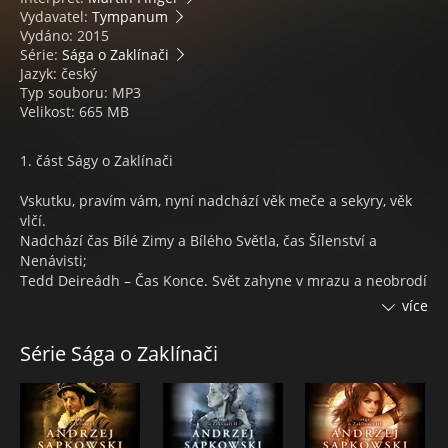
Vydavatel:
Tympanum
Vydáno: 2015
Série:
Sága o Zaklínači
Jazyk: český
Typ souboru: MP3
Velikost: 665 MB
1. část Ságy o Zaklínači
Vskutku, pravím vám, nyní nadchází věk meče a sekyry, věk
vlčí.
Nadchází čas Bílé Zimy a Bílého Světla, čas Šílenství a
Nenávisti;
Tedd Deireádh – Čas Konce. Svět zahyne v mrazu a neobrodí
se, než
více
východem nového slunce. Znovuzrodí se ze Starší Krve – Hen
Ichaer, ze
Série Sága o Zaklínači
zasetého zrna. Ze zrna, které nevzejde, anobrž vyšlehne
plamenem.
Meč, magie a vyzvědačské intriky. První část legendární
Sapkowského ságy o zaklínači Geraltovi a jeho sudbě - Ciri z