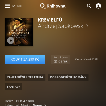
MENU
KREV ELFŮ
Andrzej Sapkowski
Koupit jako
KOUPIT ZA 299 KČ
Cena včetně DPH
dárek
ZAHRANIČNÍ LITERATURA
DOBRODRUŽNÉ ROMÁNY
FANTASY
Délka: 11 h 47 min
Interpret:
Martin Finger