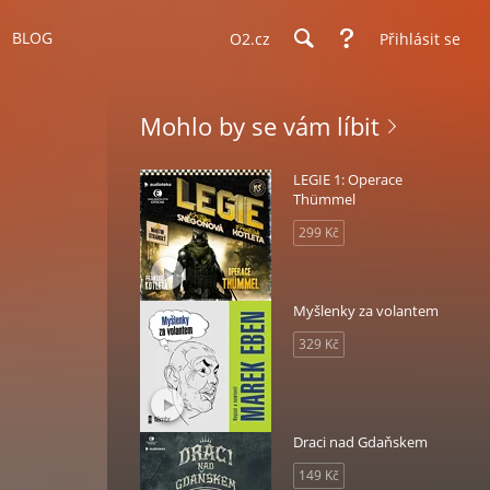
BLOG
O2.cz
Přihlásit se
Mohlo by se vám líbit
LEGIE 1: Operace
Thümmel
299 Kč
Myšlenky za volantem
329 Kč
Draci nad Gdaňskem
149 Kč