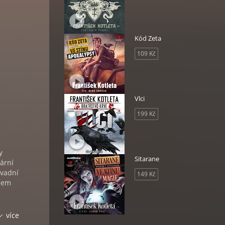
Kód Zeta
109 Kč
Vlci
199 Kč
y
Sitarane
rární
avadní
149 Kč
bem
u je
více