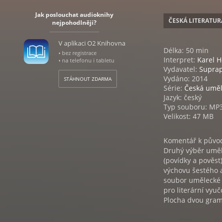
Jak poslouchat audioknihy
ČESKÁ LITERATUR
nejpohodlněji?
V aplikaci O2 Knihovna
Délka: 50 min
• bez registrace
Interpret:
Karel 
• na telefonu i tabletu
Vydavatel:
Supra
Vydáno: 2014
STÁHNOUT ZDARMA
Série:
Česká uměl
Jazyk: český
Typ souboru: MP
Velikost: 47 MB
Komentář k původ
Druhý výběr uměle
(povídky a pověst
výchovu šestého a
soubor umělecké
pro literární vyuč
Plocha dvou gramo
přihlíželo k četb
především zastou