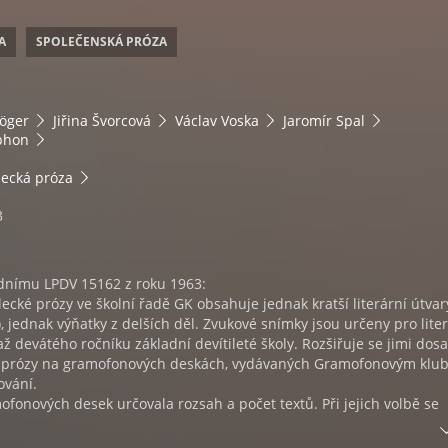
A
SPOLEČENSKÁ PRÓZA
Höger
Jiřina Švorcová
Václav Voska
Jaromír Spal
phon
ecká próza
3
nímu LPDV 15162 z roku 1963:
cké prózy ve školní řadě GK obsahuje jednak kratší literární útvar
), jednak výňatky z delších děl. Zvukové snímky jsou určeny pro lite
ž devátého ročníku základní devítileté školy. Rozšiřuje se jimi dos
 prózy na gramofonových deskách, vydávaných Gramofonovým klu
ování.
fonových desek určovala rozsah a počet textů. Při jejich volbě se
ě žáků, která je stanovena učebními osnovami z roku 1960. V soubor
pena mimočítanková četba, aby se v každém ročníku mohl uplatnit