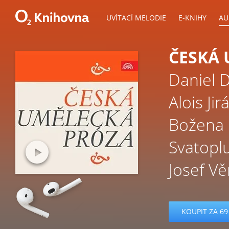
UVÍTACÍ MELODIE
E-KNIHY
AU
ČESKÁ 
Daniel 
Alois Jir
Božena
Svatopl
Josef Vě
KOUPIT ZA 69