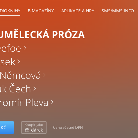
DIOKNIHY
E-MAGAZÍNY
APLIKACE A HRY
SMS/MMS INFO
UMĚLECKÁ PRÓZA
Defoe
ásek
 Němcová
uk Čech
romír Pleva
Koupit jako
 KČ
Cena včetně DPH
dárek