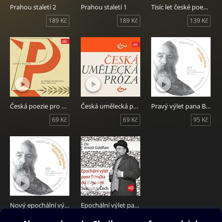
Prahou staletí 2
Prahou staletí 1
Tisíc let české poezie
189 Kč
189 Kč
139 Kč
Česká poezie pro Základní devítileté školy - druhý výběr 1. část
Česká umělecká próza
Pravý výlet pana Broučka do Měsíce
69 Kč
69 Kč
95 Kč
Nový epochální výlet pana Broučka, tentokrát do XV. století
Epochální výlet pana Broučka do XV. století
95 Kč
199 Kč