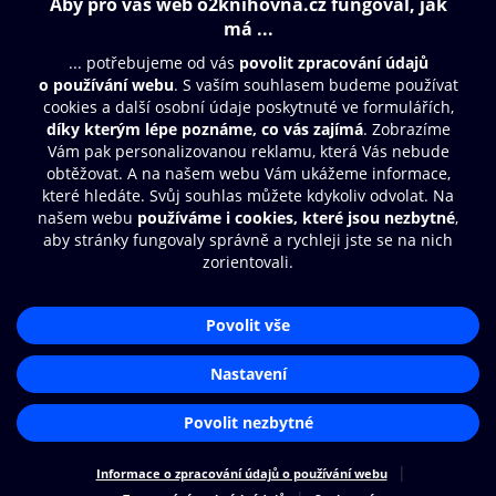
Obsah ke stažení
Moje O2 Knihovna
Další zábava
© O2 Czech Republic a.s.
Nákupní řád
Přístupnost
Aplikace O2 Knihovna
Zásady zpracování osobních údajů
Čti a poslouchej své e-knihy a
Cookies
audioknihy rychleji a pohodlněji.
Nastavení cookies
STÁHNOUT