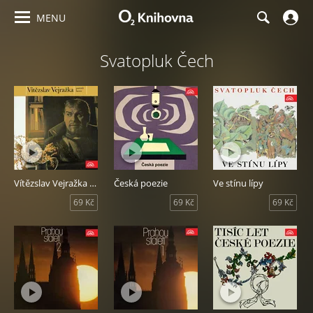
MENU
Svatopluk Čech
Vítězslav Vejražka - Portrét herce
Česká poezie
Ve stínu lípy
69 Kč
69 Kč
69 Kč