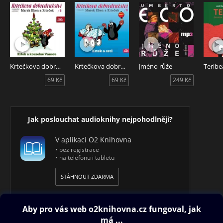
Krtečkova dobrodružství 5 - Krtek a kouzelné Vánoce
Krtečkova dobrodružství 3 - Krtek a orel
Jméno růže
69 Kč
69 Kč
249 Kč
Jak poslouchat audioknihy nejpohodlněji?
V aplikaci O2 Knihovna
• bez registrace
• na telefonu i tabletu
STÁHNOUT ZDARMA