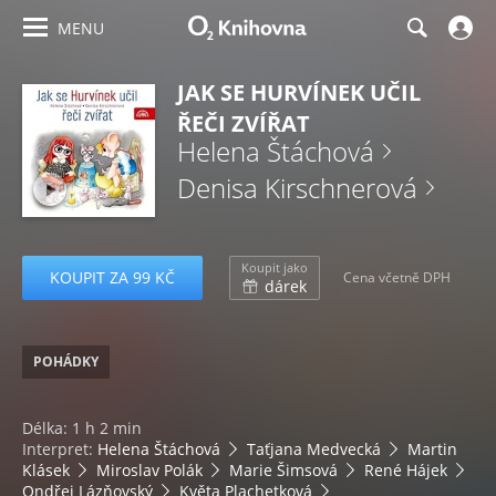
MENU
JAK SE HURVÍNEK UČIL
ŘEČI ZVÍŘAT
Helena Štáchová
Denisa Kirschnerová
Koupit jako
KOUPIT ZA 99 KČ
Cena včetně DPH
dárek
POHÁDKY
Délka: 1 h 2 min
Interpret:
Helena Štáchová
Taťjana Medvecká
Martin
Klásek
Miroslav Polák
Marie Šimsová
René Hájek
Ondřej Lázňovský
Květa Plachetková