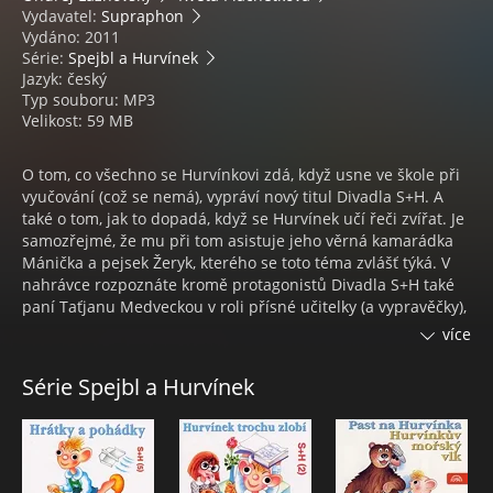
Vydavatel:
Supraphon
Vydáno: 2011
Série:
Spejbl a Hurvínek
Jazyk: český
Typ souboru: MP3
Velikost: 59 MB
O tom, co všechno se Hurvínkovi zdá, když usne ve škole při
vyučování (což se nemá), vypráví nový titul Divadla S+H. A
také o tom, jak to dopadá, když se Hurvínek učí řeči zvířat. Je
samozřejmé, že mu při tom asistuje jeho věrná kamarádka
Mánička a pejsek Žeryk, kterého se toto téma zvlášť týká. V
nahrávce rozpoznáte kromě protagonistů Divadla S+H také
paní Taťjanu Medveckou v roli přísné učitelky (a vypravěčky),
do níž si "odskočila" ze své domovské scény, Národního
více
divadla.
Série Spejbl a Hurvínek
Obsah:
1. Úvod
2. U Spejblů
3. Ve škole
4. Na ulici