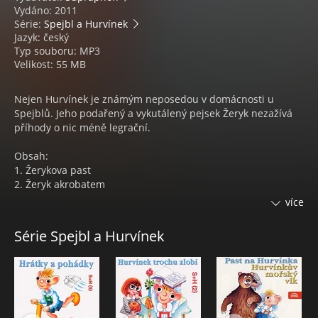
Vydáno: 2011
Série:
Spejbl a Hurvínek
Jazyk: český
Typ souboru: MP3
Velikost: 55 MB
Nejen Hurvínek je známým neposedou v domácnosti u
Spejblů. Jeho podařený a vykutálený pejsek Žeryk nezažívá
příhody o nic méně legrační.
Obsah:
1. Žerykova past
2. Žeryk akrobatem
více
V hlavní roli Žeryk - psa slavné dvojky Spejbla a Hurvínka
jistě netřeba představovat. Na této audioknize uslyšíte
Série Spejbl a Hurvínek
příběhy Miloše Kirschnera v klasickém provedení autora,
Heleny Štáchové, Josefa Horáka, Jiřího Stárka a Miroslava
Černého a dalších.