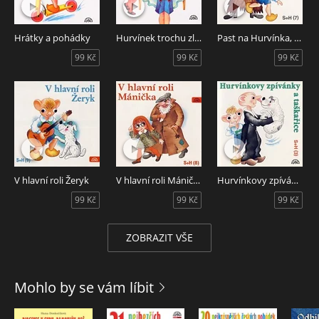
Hrátky a pohádky
Hurvínek trochu zlobí
Past na Hurvínka, Hurvínkův mořský vlk
99 Kč
99 Kč
99 Kč
V hlavní roli Žeryk
V hlavní roli Mánička
Hurvínkovy zpívánky a taškařice
99 Kč
99 Kč
99 Kč
ZOBRAZIT VŠE
Mohlo by se vám líbit