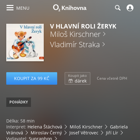
MENU
V HLAVNÍ ROLI ŽERYK
Miloš Kirschner
Vladimír Straka
Koupit jako
KOUPIT ZA 99 KČ
Cena včetně DPH
dárek
POHÁDKY
Délka: 58 min
Interpret:
Helena Štáchová
Miloš Kirschner
Gabriela
Vránová
Miroslav Černý
Josef Větrovec
Jiří Lír
Vydavatel:
Supraphon