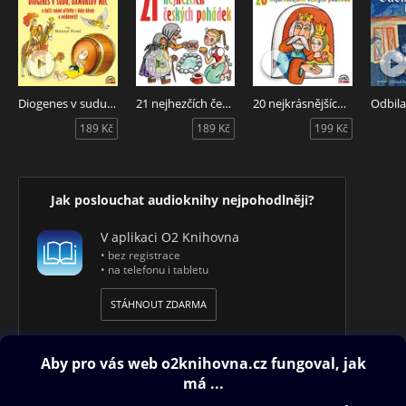
Diogenes v sudu, Damoklův meč a další známé příběhy z doby dávné a nejdávnější
21 nejhezčích českých pohádek
20 nejkrásnějších českých pohádek
189 Kč
189 Kč
199 Kč
Jak poslouchat audioknihy nejpohodlněji?
V aplikaci O2 Knihovna
• bez registrace
• na telefonu i tabletu
STÁHNOUT ZDARMA