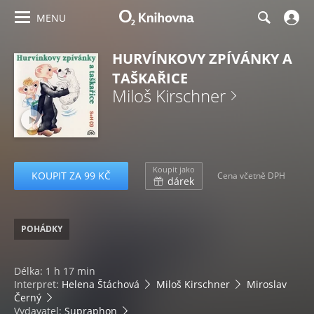
MENU
HURVÍNKOVY ZPÍVÁNKY A
TAŠKAŘICE
Miloš Kirschner
Koupit jako
KOUPIT ZA 99 KČ
Cena včetně DPH
dárek
POHÁDKY
Délka: 1 h 17 min
Interpret:
Helena Štáchová
Miloš Kirschner
Miroslav
Černý
Vydavatel:
Supraphon