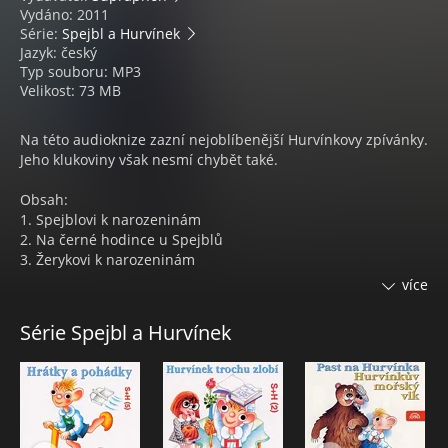
Vydáno: 2011
Série:
Spejbl a Hurvínek
Jazyk: český
Typ souboru: MP3
Velikost: 73 MB
Na této audioknize zazní nejoblíbenější Hurvínkovy zpívánky.
Jeho klukoviny však nesmí chybět také.
Obsah:
1. Spejblovi k narozeninám
2. Na černé hodince u Spejblů
3. Žerykovi k narozeninám
více
Hurvínkovy zpívánky a taškařice - příhody neposedného
zlobivce Hurvínka, jeho kamarádky Máničky, psa Žeryka a
Série Spejbl a Hurvínek
taťuldy Spejbla v klasickém podání Miloše Kirschnera,
Heleny Štáchové, Josefa Horáka, Jiřího Stárka a Miroslava
Černého a dalších.