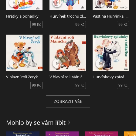
Hrátky a pohádky
Hurvínek trochu zlobí
Past na Hurvínka, Hurvínkův mořský vlk
99 Kč
99 Kč
99 Kč
V hlavní roli Žeryk
V hlavní roli Mánička
Hurvínkovy zpívánky a taškařice
99 Kč
99 Kč
99 Kč
ZOBRAZIT VŠE
Mohlo by se vám líbit