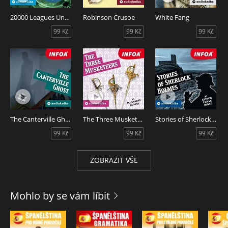
stop. Nejprve se u každé lekce seznamte se samotnými
slovíčky (stopa 1 a 2). Dále máte k dispozici vysvětlení
20000 Leagues Under The Sea
Robinson Crusoe
White Fang
každého gramatického jevu spolu s příkladovými větami
99 Kč
99 Kč
99 Kč
(stopa 3 ). Poté přecházíte na celé věty (stopa 4 a 5). Jakmile
budete zvládat překládat věty z češtiny do španělštiny (lekce
5) v časové pauze před španělským překladem, tak jste
vyhráli. V šesté lekci (španělský poslech) máte k dispozici
pouze španělské věty s kratší pauzou pro nácvik
porozumění.
U každého bloku platí, že jakmile zvládnete poslech ze
španělštiny do češtiny (lekce 1, 4, 6) – cvičení poslouchejte)
The Canterville Ghost
The Three Musketeers
Stories of Sherlock Holmes
přecházíte na překlad z češtiny do španělštiny (lekce 2,5 –
99 Kč
99 Kč
99 Kč
cvičení přeložte).
V rámci jedné lekce nemusíte pracovat se všemi stopami,
můžete se více věnovat takovému poslechu, který vám
ZOBRAZIT VŠE
nejvíce vyhovuje. Doporučuji ale poslechnout si všechny
stopy dané lekce minimálně jednou.
Mohlo by se vám líbit
Ve skriptech, které si můžete ke kurzu zdarma stáhnout,
najdete návod k učení spolu s užitečnými tipy, jak výuku
zefektivnit, výukový plán, do nějž si můžete zaznamenávat