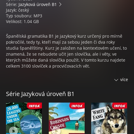
Série:
Jazyková úroveň B1
Jazyk: český
Typ souboru: MP3
Velikost: 1.04 GB
Španělská gramatika B1 je jazykový kurz určený pro mírně
pokročilé, tedy ty, kteří mají za sebou jeden či dva roky
studia španělštiny. Kurz je založen na kontextovém učení, to
znamená, že se nebudete učit jen slovíčka, ale i věty, ve
kterých můžete daná slovíčka použít. V tomto kurzu najdete
celkem 3100 slovíček a procvičovacích vět.
Jednotlivé lekce jsou rozděleny podle gramatických témat,
více
která na sebe volně navazují. Začíná se základním slovesem
SER – BÝT, zájmeny, koncovkami přídavných jmen přes
Série Jazyková úroveň B1
slovesa v přítomném čase, skloňování zájmen, ustálené
vazby až k minulým časům a subjuntivu. Každá lekce
obsahuje i vysvětlení každého tématu, takže s tímto kurzem
můžete pracovat zcela samostatně bez nutnosti používat
další doprovodné výukové materiály.
Jak s kurzem nejlépe pracovat?. Každá lekce obsahuje šest