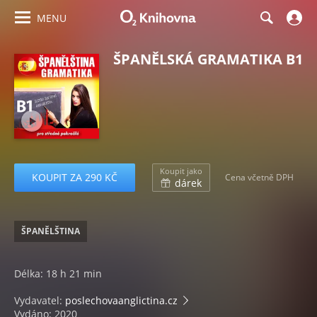
MENU
ŠPANĚLSKÁ GRAMATIKA B1
Koupit jako
KOUPIT ZA 290 KČ
Cena včetně DPH
dárek
ŠPANĚLŠTINA
Délka: 18 h 21 min
Vydavatel:
poslechovaanglictina.cz
Vydáno: 2020