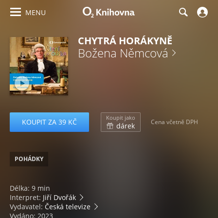
MENU
CHYTRÁ HORÁKYNĚ
Božena Němcová
Koupit jako
KOUPIT ZA 39 KČ
Cena včetně DPH
dárek
POHÁDKY
Délka: 9 min
Interpret:
Jiří Dvořák
Vydavatel:
Česká televize
Vydáno: 2023