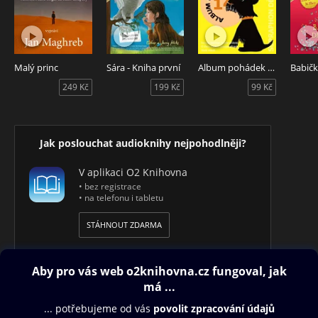
Malý princ
Sára - Kniha první
Album pohádek 14
Babičk
249 Kč
199 Kč
99 Kč
Jak poslouchat audioknihy nejpohodlněji?
V aplikaci O2 Knihovna
• bez registrace
• na telefonu i tabletu
STÁHNOUT ZDARMA
Obsah ke stažení