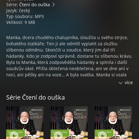
Série:
Čtení do ouška
Jazyk: český
Typ souboru: MP3
Velikost: 9 MB
Manka, dcera chudého chalupníka, sloužila u svého strýce,
bohatého statkáře. Ten ji ale odmítl vyplatit za službu
slíbenou odměnu. Skončili u soudce, který jim dal tři
hádanky. Kdo je zodpoví správně, dostane tu slíbenou krávu.
Byla to Manka, která zodpověděla hádanky a splnila i další
soudcův úkol. Přišla oblečená-neoblečená, ani ve dne ani v
noci, ani pěšky ani na voze… A byla svatba. Manka si vzala
pana soudce, ale musela mu slíbit, že se mu nebude plést
více
do soudcování. Když však viděla, že její muž rozhodl jednou
nespravedlivě, porušila slib a poradila chudému sedlákovi,
Série Čtení do ouška
jak přesvědčit soudce o pravdě. Muž ji za to poslal z domu,
ale dovolil ji vzít si s sebou, co je jí nejmilejší. Manka ho opila
a odvezla si ho domů k otci. Soudce musel ráno uznat, že je
chytřejší než on. Vrátili se spolu domů a od té doby soudila
už jen Manka. A soudila spravedlivě.
JIŘÍ DVOŘÁK