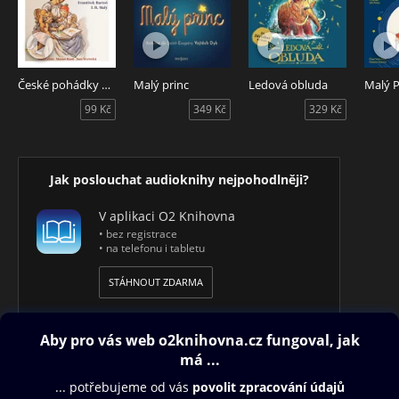
České pohádky pro nejmenší
Malý princ
Ledová obluda
Malý P
99 Kč
349 Kč
329 Kč
Jak poslouchat audioknihy nejpohodlněji?
V aplikaci O2 Knihovna
• bez registrace
• na telefonu i tabletu
STÁHNOUT ZDARMA
Obsah ke stažení