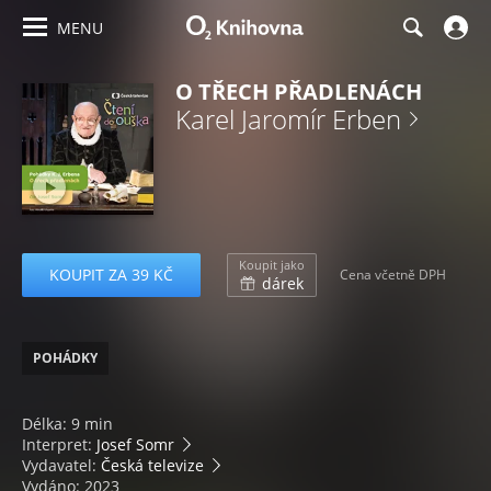
MENU
O TŘECH PŘADLENÁCH
Karel Jaromír Erben
Koupit jako
KOUPIT ZA 39 KČ
Cena včetně DPH
dárek
POHÁDKY
Délka: 9 min
Interpret:
Josef Somr
Vydavatel:
Česká televize
Vydáno: 2023