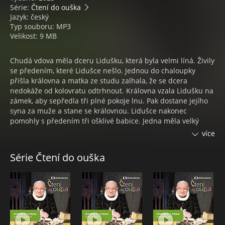
Série:
Čtení do ouška
Jazyk: český
Typ souboru: MP3
Velikost: 9 MB
Chudá vdova měla dceru Lidušku, která byla velmi líná. Živily
se předením, které Lidušce nešlo. Jednou do chaloupky
přišla královna a matka ze studu zalhala, že se dcera
nedokáže od kolovratu odtrhnout. Královna vzala Lidušku na
zámek, aby sepředla tři plné pokoje lnu. Pak dostane jejího
syna za muže a stane se královnou. Lidušce nakonec
pomohly s předením tři ošklivé babice. Jedna měla velký
dolní ret, ta druhá měla široký palec na ruce a třetí měla
více
rozšlapanou nohu. Musela jim ale slíbit, že je pozve na svou
svatbu jako vlastní tetičky. Mladý král se ptal tetiček, od čeho
Série Čtení do ouška
mají ten palec, ret a nohu a ony mu odpověděly, že od
předení. Král se lekl a zakázal své ženě Lidušce příst.
JOSEF SOMR
Nejlepší pohádky pro děti jsou ty, které jim někdo vypráví. A
pokud je to takový vypravěč, jako byl Josef Somr, o to větší
radost pohádky přináší. Josef Somr vystudoval gymnázium a