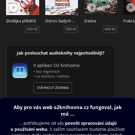
Zlodějka příběhů
Ostrov šedých mnichů
Zrádce
Fraktá
369 Kč
399 Kč
449 Kč
Jak poslouchat audioknihy nejpohodlněji?
V aplikaci O2 Knihovna
• bez registrace
• na telefonu i tabletu
STÁHNOUT ZDARMA
Obsah ke stažení