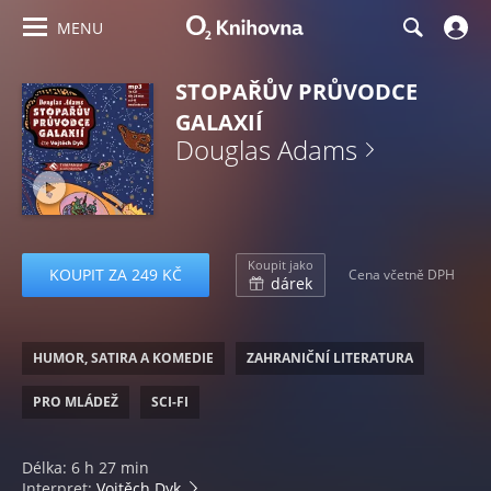
MENU
STOPAŘŮV PRŮVODCE
GALAXIÍ
Douglas Adams
Koupit jako
KOUPIT ZA 249 KČ
Cena včetně DPH
dárek
HUMOR, SATIRA A KOMEDIE
ZAHRANIČNÍ LITERATURA
PRO MLÁDEŽ
SCI-FI
Délka: 6 h 27 min
Interpret:
Vojtěch Dyk