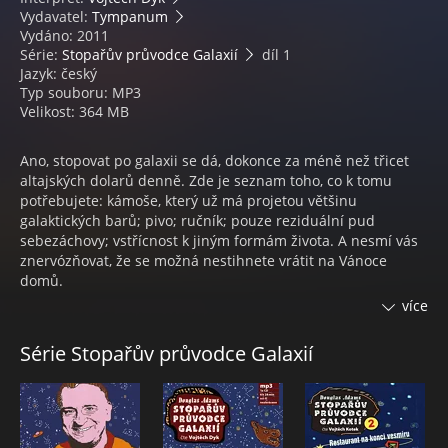
Vydavatel:
Tympanum
Vydáno: 2011
Série:
Stopařův průvodce Galaxií
díl 1
Jazyk: český
Typ souboru: MP3
Velikost: 364 MB
Ano, stopovat po galaxii se dá, dokonce za méně než třicet
altajských dolarů denně. Zde je seznam toho, co k tomu
potřebujete: kámoše, který už má projetou většinu
galaktických barů; pivo; ručník; pouze reziduální pud
sebezáchovy; vstřícnost k jiným formám života. A nesmí vás
znervózňovat, že se možná nestihnete vrátit na Vánoce
domů.
To je přesně případ Arthura Denta, kterému doslova hoří
více
Země pod nohama, a ať chce nebo ne, vydat se stopem po
nekonečných rozlohách prostoru a času je pořád lepší, než
Série Stopařův průvodce Galaxií
zaniknout spolu s lidstvem kvůli budování galaktické
dopravní infrastruktury.
Stopařův průvodce Galaxií – světoznámou science-fiction,
jejímž autorem je Douglas Adams, načetl Vojtěch Dyk.