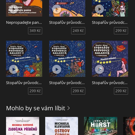
Nepropadejte panice
Stopařův průvodce Galaxií
Stopařův průvodce Galaxií 2: Restaurant na konci vesmíru
349 Kč
249 Kč
299 Kč
Stopařův průvodce Galaxií 3: Život, vesmír a vůbec
Stopařův průvodce Galaxií 4: Sbohem, a díky za ryby
Stopařův průvodce Galaxií 5: Převážně neškodná
299 Kč
299 Kč
299 Kč
Mohlo by se vám líbit