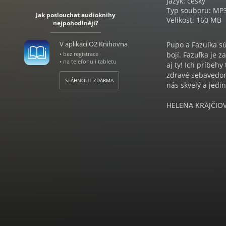
Jazyk: český
Typ souboru: MP
Jak poslouchat audioknihy
Velikost: 160 MB
nejpohodlněji?
V aplikaci O2 Knihovna
Pupo a Fazuľka sú
• bez registrace
bojí. Fazuľka je z
• na telefonu i tabletu
aj ty! Ich príbeh
zdravé sebavedomi
STÁHNOUT ZDARMA
nás skvelý a jedi
HELENA KRAJČIO
Po štúdiu herect
účinkovala v Diva
seriáloch a v dab
ktorú získala cenu
Existuje mnoho kn
umývanie rúk, zub
dôležité však je, 
1. ich ľúbime – z
2. majú dôverovať