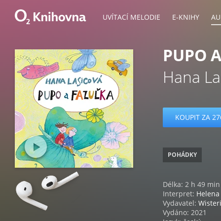
UVÍTACÍ MELODIE
E-KNIHY
AU
PUPO A
Hana La
KOUPIT ZA 27
POHÁDKY
Délka: 2 h 49 min
Interpret:
Helena 
Vydavatel:
Wister
Vydáno: 2021