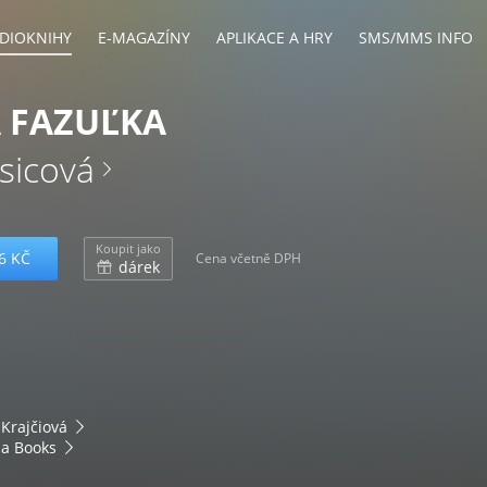
DIOKNIHY
E-MAGAZÍNY
APLIKACE A HRY
SMS/MMS INFO
 FAZUĽKA
sicová
Koupit jako
6 KČ
Cena včetně DPH
dárek
Krajčiová
ia Books