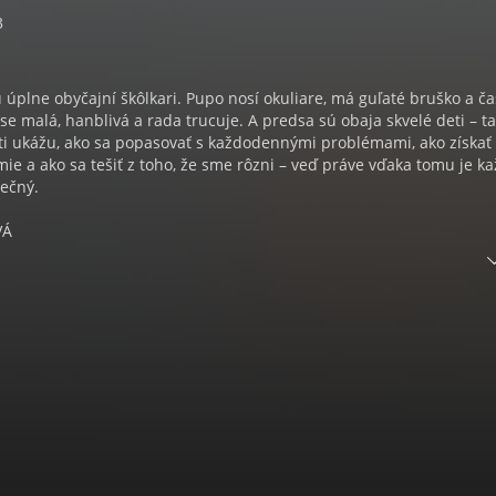
3
 úplne obyčajní škôlkari. Pupo nosí okuliare, má guľaté bruško a ča
ase malá, hanblivá a rada trucuje. A predsa sú obaja skvelé deti – t
y ti ukážu, ako sa popasovať s každodennými problémami, ako získať
e a ako sa tešiť z toho, že sme rôzni – veď práve vďaka tomu je ka
nečný.
VÁ
va na VŠMU sa stala členkou Slovenského národného divadla, neskô
dle L+S, RND, na Novej scéne. Účinkuje v divácky úspešných televí
ingu. Prvou filmovou úlohou bola postava Márie vo filme Pokoj v duš
 Slnko v sieti. Má dve deti a žije v Bratislave.
ižiek, rozprávok či seriálov o tom, ako sa majú deti správať. Áno,
ov a jedenie polievky a mäsa s ryžou na obed je dôležité. Nemene
aby sa naše deti naučili, že:
a každých okolností;
 sebe a svojim inštinktom;