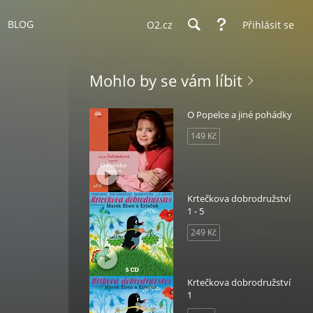
BLOG
O2.cz
Přihlásit se
Mohlo by se vám líbit
O Popelce a jiné pohádky
149 Kč
Krtečkova dobrodružství
1 - 5
249 Kč
Krtečkova dobrodružství
1