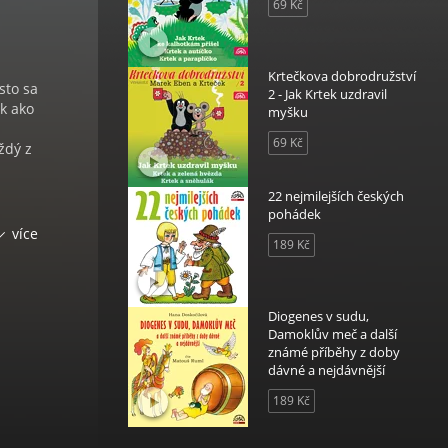
69 Kč
Krtečkova dobrodružství
sto sa
2 - Jak Krtek uzdravil
ak ako
myšku
69 Kč
ždý z
22 nejmilejších českých
pohádek
r
více
189 Kč
znych
i, za
Diogenes v sudu,
Damoklův meč a další
j
známé příběhy z doby
dávné a nejdávnější
189 Kč