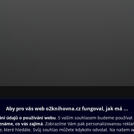
ovna
Další zábava
Oneplay
Oneplay Originály
Sport