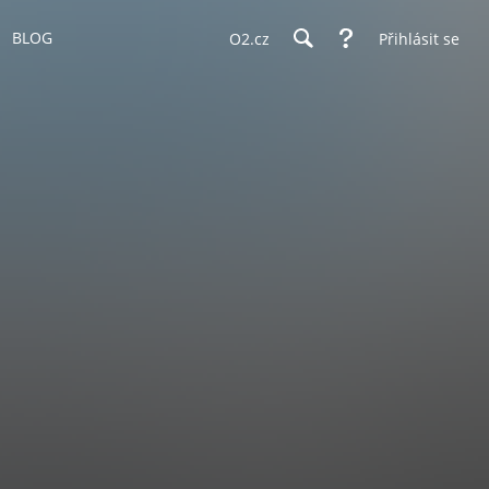
BLOG
O2.cz
Přihlásit se