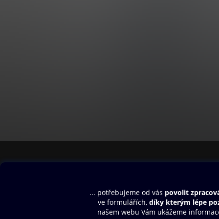
Obsah ke stažení
Moje O2 Knih
Uvítací melodie
Přihlásit se
Aplikace a hry
E-knihy
Dárkový poukaz
SMS/MMS Info
Audioknihy
Nápověda
Blog