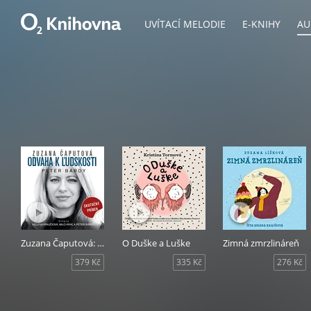
UVÍTACÍ MELODIE
E-KNIHY
AU
Zuzana Čaputová: Odvaha k ľudskosti
O Duške a Luške
Zimná zmrzlináreň
379 Kč
335 Kč
276 Kč