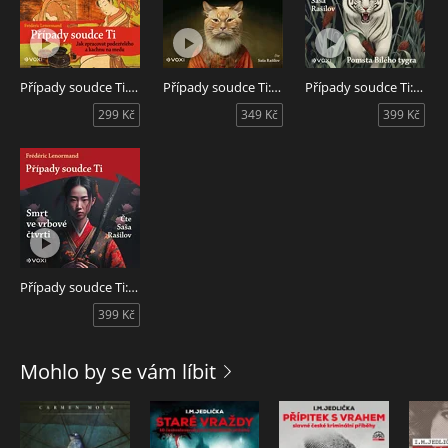
FRÉDÉRIC LENORMAND
Francouzský autor historických románů a detektivek Frédéric
Lenormand vystudoval hned několik světových jazyků
(angličtinu, italštinu a ruštinu) a již v mládí se začal živit
Případy soudce Ti. Jak zpracovat podezřelého a kachnu na medu
Případy soudce Ti: Noc kočky
Případy soudce Ti: Pomsta Bílého tygra
psaním. Získal nemálo ocenění a tvůrčích stipendií.
299 Kč
349 Kč
399 Kč
Garamond vydává jeho úspěšnou řadu o čínském detektivovi
soudci Ti z osmého století po Kristu, v níž navázal na knížky
nizozemského orientalisty Roberta van Gulika.
Audiokniha Případy soudce Ti. Jak zpracovat podezřelého a
kachnu na medu, autor Frédéric Lenormand, čte Saša
Rašilov.
Případy soudce Ti: Smrt ve vrbové čtvrti
399 Kč
Mohlo by se vám líbit