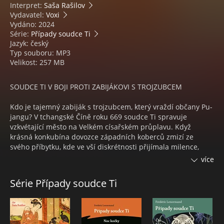
Interpret:
Saša Rašilov
Vydavatel:
Voxi
Vydáno: 2024
Série:
Případy soudce Ti
Jazyk: český
Typ souboru: MP3
Velikost: 257 MB
SOUDCE TI V BOJI PROTI ZABIJÁKOVI S TROJZUBCEM
Kdo je tajemný zabiják s trojzubcem, který vraždí občany Pu-
jangu? V tchangské Číně roku 669 soudce Ti spravuje
vzkvétající město na Velkém císařském průplavu. Když
krásná konkubína dovozce západních koberců zmizí ze
svého příbytku, kde ve vší diskrétnosti přijímala milence,
soudci Ti je jasné, že ji stihnul tragický osud. Na seznamu
více
podezřelých figurují tři muži, kteří se navzájem neznají.
Soudce Ti doufá, že během cesty lodí odhalí v jednom z nich
Série Případy soudce Ti
pachatele. To ale nepočítal s tím, že se nalodí i jeho Druhá
paní, která se pouští do pátrání na vlastní pěst.
Neochvějného vyšetřovatele, který zná lépe své zločince než
vlastní domácnost, čeká plavba plná překvapení…