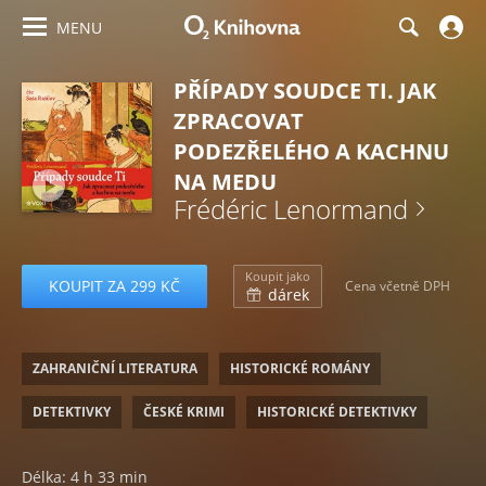
MENU
PŘÍPADY SOUDCE TI. JAK
ZPRACOVAT
PODEZŘELÉHO A KACHNU
NA MEDU
Frédéric Lenormand
Koupit jako
KOUPIT ZA 299 KČ
Cena včetně DPH
dárek
ZAHRANIČNÍ LITERATURA
HISTORICKÉ ROMÁNY
DETEKTIVKY
ČESKÉ KRIMI
HISTORICKÉ DETEKTIVKY
Délka: 4 h 33 min