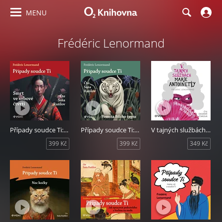
MENU
Frédéric Lenormand
Případy soudce Ti: Smrt ve vrbové čtvrti
Případy soudce Ti: Pomsta Bílého tygra
V tajných službách Marie Antoinetty: Případ hraběnky du Barry
399 Kč
399 Kč
349 Kč