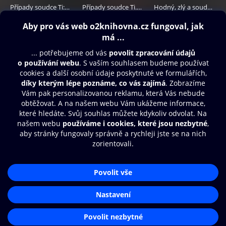
Případy soudce Ti: Noc kočky
Případy soudce Ti. Jak zpracovat podezřelého a kachnu na medu
Hodný, zlý a soudce Ti
349 Kč
299 Kč
299 Kč
Obsah ke stažení
Moje O2 Knihovna
Další zábava
© O2 Czech Republic a.s.
Nákupní řád
Přístupnost
Aplikace O2 Knihovna
Zásady zpracování osobních údajů
Čti a poslouchej své e-knihy a
Cookies
audioknihy rychleji a pohodlněji.
Nastavení cookies