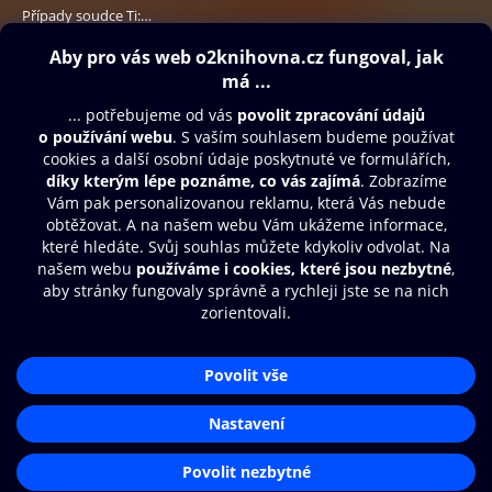
Případy soudce Ti: Smrt ve vrbové čtvrti
399 Kč
Obsah ke stažení
Moje O2 Knihovna
Další zábava
© O2 Czech Republic a.s.
Nákupní řád
Přístupnost
Aplikace O2 Knihovna
Zásady zpracování osobních údajů
Čti a poslouchej své e-knihy a
Cookies
audioknihy rychleji a pohodlněji.
Nastavení cookies