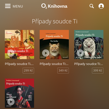
MENU
Případy soudce Ti
Případy soudce Ti. Jak zpracovat podezřelého a kachnu na medu
Případy soudce Ti: Noc kočky
Případy soudce Ti: Pomsta Bílého tygra
299 Kč
349 Kč
399 Kč